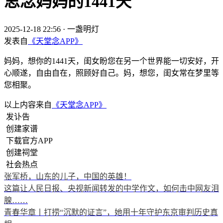
思念妈妈的1441天
2025-12-18 22:56
·
一盏明灯
发表自
《天堂念APP》
妈妈，想你的1441天，闺女盼您在另一个世界能一切安好，开
心顺遂，自由自在，照顾好自己。妈，想您，闺女常在梦里等
您相聚。
以上内容来自
《天堂念APP》
发讣告
创建家谱
下载官方APP
创建祠堂
社会热点
张军桥，山东的儿子，中国的英雄！
这篇让人民日报、央视新闻转发的中学作文，如何击中网友泪
腺……
青春华章丨打捞“沉默的证言”，她用十年守护东京审判历史真