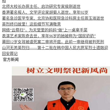
相
北师大校长办原主任、启功研究专家侯刚逝世
香港著名报人、文学评论家胡菊人逝世，享年92岁
著名急诊医学专家、北京协和医院急诊科原主任周玉淑逝世
英烈终归故里！这些细节写满敬意
网络“云祭扫”，为天堂里的妈妈“做”上一桌拿手菜
表演艺术家陈奇去世，享年96岁的她被称为“国民奶奶”
莆田12岁女孩被虐死案二审将开庭，此前一审继母被判死刑
山河无恙英烈归——第十二批在韩中国人民志愿军烈士遗骸迎
回安葬记
官方新闻