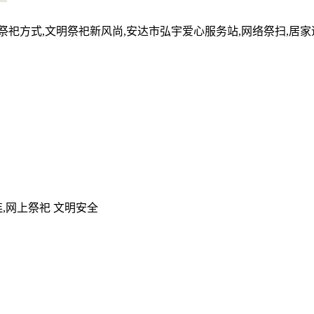
的祭祀方式,文明祭祀新风尚,安达市弘宇爱心服务站,网络祭扫,居
,网上祭祀 文明安全