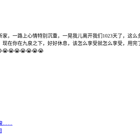
家，一路上心情特别沉重，一晃我儿离开我们1023天了，这
，现在你在九泉之下，好好休息，该怎么享受就怎么享受，用完
😭😭😭😭😭😭
腺……
相