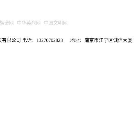
族谱网
中华英烈网
中国文明网
限公司 电话：13270702828 地址：南京市江宁区诚信大厦