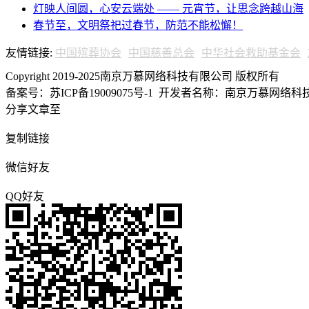
灯映人间圆，心安云端处 —— 元宵节，让思念跨越山海
春节至，文明祭祀过春节，防范不能松懈！
友情链接:
中国殡葬协会
中国慈善总会
中华社会救助基金会
Copyright 2019-2025南京万慕网络科技有限公司 版权所有
备案号：苏ICP备19009075号-1
开发者名称：南京万慕网络科技有
分享文章至
复制链接
微信好友
QQ好友