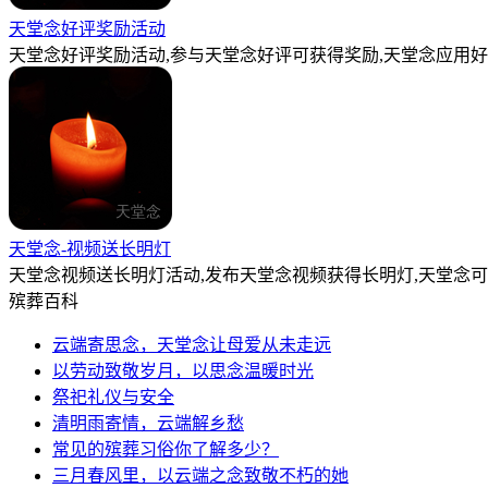
天堂念好评奖励活动
天堂念好评奖励活动,参与天堂念好评可获得奖励,天堂念应用好
天堂念-视频送长明灯
天堂念视频送长明灯活动,发布天堂念视频获得长明灯,天堂念
殡葬百科
云端寄思念，天堂念让母爱从未走远
以劳动致敬岁月，以思念温暖时光
祭祀礼仪与安全
清明雨寄情，云端解乡愁
常见的殡葬习俗你了解多少？
三月春风里，以云端之念致敬不朽的她