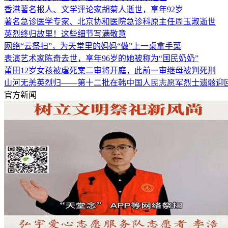
香港著名报人、文学评论家胡菊人逝世，享年92岁
著名急诊医学专家、北京协和医院急诊科原主任周玉淑逝世
英烈终归故里！这些细节写满敬意
网络“云祭扫”，为天堂里的妈妈“做”上一桌拿手菜
表演艺术家陈奇去世，享年96岁的她被称为“国民奶奶”
莆田12岁女孩被虐死案二审将开庭，此前一审继母被判死刑
山河无恙英烈归——第十二批在韩中国人民志愿军烈士遗骸迎
官方新闻