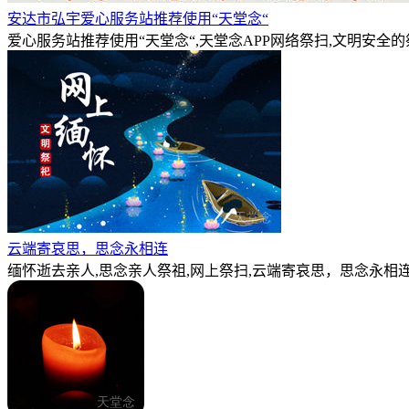
安达市弘宇爱心服务站推荐使用“天堂念“
爱心服务站推荐使用“天堂念“,天堂念APP网络祭扫,文明安全
云端寄哀思，思念永相连
缅怀逝去亲人,思念亲人祭祖,网上祭扫,云端寄哀思，思念永相连