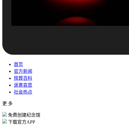
首页
官方新闻
殡葬百科
遥寄哀思
社会热点
更 多
免费创建纪念馆
下载官方APP