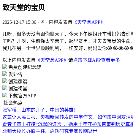
致天堂的宝贝
2025-12-17 15:36
·
孟
·
内容发表自
《天堂念APP》
儿呀，很多天没有跟你聊天了，今天下午姐姐开车带妈妈去你新
了吗？儿呀，生前你太辛苦了，起早贪黑，才失去宝贵的生命
我儿在另一个世界顺顺利利，一切安好，妈妈爱你😭😭😭😭😭😭
以上内容发表自
《天堂念APP》
请
点击下载APP查看更多
免费创建纪念馆
发讣告
创建家谱
创建祠堂
下载官方APP
社会热点
张军桥，山东的儿子，中国的英雄！
这篇让人民日报、央视新闻转发的中学作文，如何击中网友泪
青春华章丨打捞“沉默的证言”，她用十年守护东京审判历史真
北师大校长办原主任、启功研究专家侯刚逝世