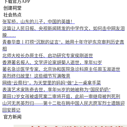
下载官方APP
创建祠堂
社会热点
张军桥，山东的儿子，中国的英雄！
这篇让人民日报、央视新闻转发的中学作文，如何击中网友泪
腺……
青春华章丨打捞“沉默的证言”，她用十年守护东京审判历史真
相
北师大校长办原主任、启功研究专家侯刚逝世
香港著名报人、文学评论家胡菊人逝世，享年92岁
著名急诊医学专家、北京协和医院急诊科原主任周玉淑逝世
英烈终归故里！这些细节写满敬意
网络“云祭扫”，为天堂里的妈妈“做”上一桌拿手菜
表演艺术家陈奇去世，享年96岁的她被称为“国民奶奶”
莆田12岁女孩被虐死案二审将开庭，此前一审继母被判死刑
山河无恙英烈归——第十二批在韩中国人民志愿军烈士遗骸迎
回安葬记
官方新闻