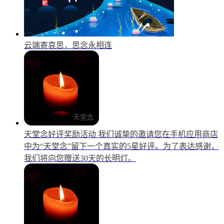
云端寄哀思，思念永相连
天堂念好评奖励活动
我们诚挚的邀请您在手机应用商店
中为“天堂念”留下一个真实的5星好评。为了表达感谢，
我们将向您赠送30天的长明灯。