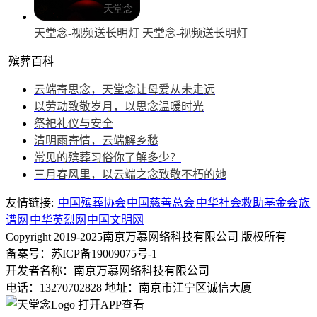
天堂念-视频送长明灯
天堂念-视频送长明灯
殡葬百科
云端寄思念，天堂念让母爱从未走远
以劳动致敬岁月，以思念温暖时光
祭祀礼仪与安全
清明雨寄情，云端解乡愁
常见的殡葬习俗你了解多少？
三月春风里，以云端之念致敬不朽的她
友情链接:
中国殡葬协会
中国慈善总会
中华社会救助基金会
族
谱网
中华英烈网
中国文明网
Copyright 2019-2025南京万慕网络科技有限公司 版权所有
备案号：苏ICP备19009075号-1
开发者名称：南京万慕网络科技有限公司
电话：13270702828
地址：南京市江宁区诚信大厦
打开APP查看