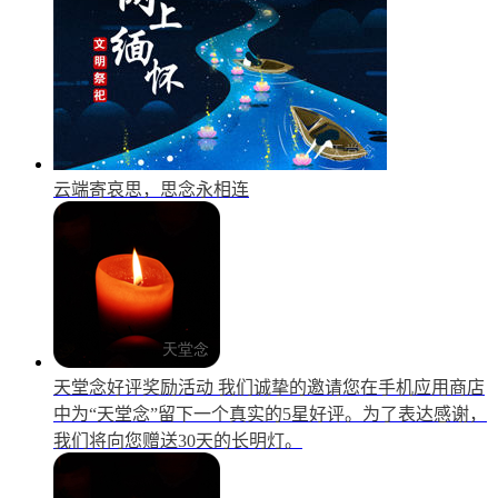
云端寄哀思，思念永相连
天堂念好评奖励活动
我们诚挚的邀请您在手机应用商店
中为“天堂念”留下一个真实的5星好评。为了表达感谢，
我们将向您赠送30天的长明灯。