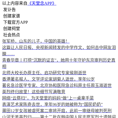
以上内容来自
《天堂念APP》
发讣告
创建家谱
下载官方APP
创建祠堂
社会热点
张军桥，山东的儿子，中国的英雄！
这篇让人民日报、央视新闻转发的中学作文，如何击中网友泪
腺……
青春华章丨打捞“沉默的证言”，她用十年守护东京审判历史真
相
北师大校长办原主任、启功研究专家侯刚逝世
香港著名报人、文学评论家胡菊人逝世，享年92岁
著名急诊医学专家、北京协和医院急诊科原主任周玉淑逝世
英烈终归故里！这些细节写满敬意
网络“云祭扫”，为天堂里的妈妈“做”上一桌拿手菜
表演艺术家陈奇去世，享年96岁的她被称为“国民奶奶”
莆田12岁女孩被虐死案二审将开庭，此前一审继母被判死刑
山河无恙英烈归——第十二批在韩中国人民志愿军烈士遗骸迎