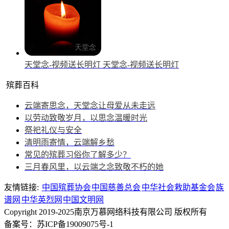
天堂念-视频送长明灯
天堂念-视频送长明灯
殡葬百科
云端寄思念，天堂念让母爱从未走远
以劳动致敬岁月，以思念温暖时光
祭祀礼仪与安全
清明雨寄情，云端解乡愁
常见的殡葬习俗你了解多少？
三月春风里，以云端之念致敬不朽的她
友情链接:
中国殡葬协会
中国慈善总会
中华社会救助基金会
族
谱网
中华英烈网
中国文明网
Copyright 2019-2025南京万慕网络科技有限公司 版权所有
备案号：苏ICP备19009075号-1