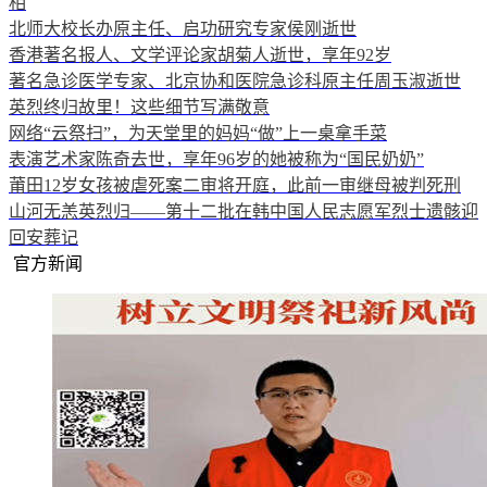
相
北师大校长办原主任、启功研究专家侯刚逝世
香港著名报人、文学评论家胡菊人逝世，享年92岁
著名急诊医学专家、北京协和医院急诊科原主任周玉淑逝世
英烈终归故里！这些细节写满敬意
网络“云祭扫”，为天堂里的妈妈“做”上一桌拿手菜
表演艺术家陈奇去世，享年96岁的她被称为“国民奶奶”
莆田12岁女孩被虐死案二审将开庭，此前一审继母被判死刑
山河无恙英烈归——第十二批在韩中国人民志愿军烈士遗骸迎
回安葬记
官方新闻