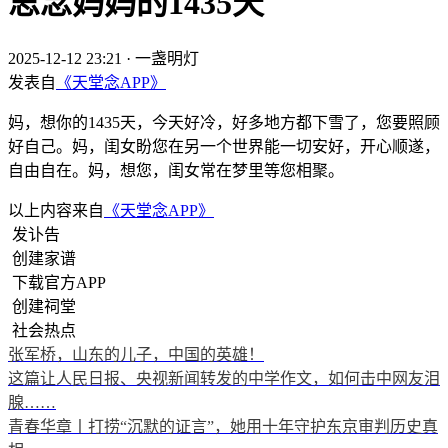
思念妈妈的1435天
2025-12-12 23:21
·
一盏明灯
发表自
《天堂念APP》
妈，想你的1435天，今天好冷，好多地方都下雪了，您要照顾
好自己。妈，闺女盼您在另一个世界能一切安好，开心顺遂，
自由自在。妈，想您，闺女常在梦里等您相聚。
以上内容来自
《天堂念APP》
发讣告
创建家谱
下载官方APP
创建祠堂
社会热点
张军桥，山东的儿子，中国的英雄！
这篇让人民日报、央视新闻转发的中学作文，如何击中网友泪
腺……
青春华章丨打捞“沉默的证言”，她用十年守护东京审判历史真