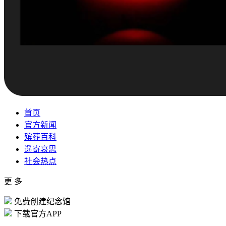
首页
官方新闻
殡葬百科
遥寄哀思
社会热点
更 多
免费创建纪念馆
下载官方APP