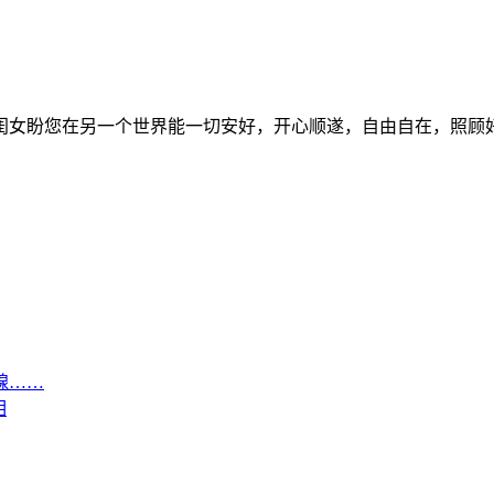
，闺女盼您在另一个世界能一切安好，开心顺遂，自由自在，照
腺……
相