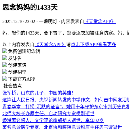
思念妈妈的1433天
2025-12-10 23:02
·
一盏明灯
·
内容发表自
《天堂念APP》
妈，想你的1433天，要下雪了，您要添衣加被注意防寒。妈
以上内容发表自
《天堂念APP》
请
点击下载APP查看更多
免费创建纪念馆
发讣告
创建家谱
创建祠堂
下载官方APP
社会热点
张军桥，山东的儿子，中国的英雄！
这篇让人民日报、央视新闻转发的中学作文，如何击中网友泪
青春华章丨打捞“沉默的证言”，她用十年守护东京审判历史真
北师大校长办原主任、启功研究专家侯刚逝世
香港著名报人、文学评论家胡菊人逝世，享年92岁
著名急诊医学专家、北京协和医院急诊科原主任周玉淑逝世