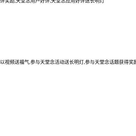
评奖励,天堂念用户好评,天堂念应用好评送长明灯
可以视频送福气,参与天堂念活动送长明灯,参与天堂念话题获得奖