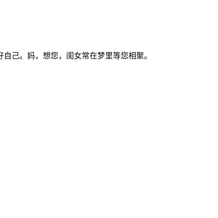
顾好自己。妈，想您，闺女常在梦里等您相聚。