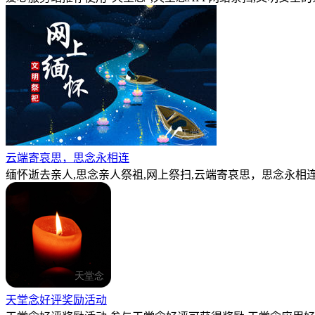
云端寄哀思，思念永相连
缅怀逝去亲人,思念亲人祭祖,网上祭扫,云端寄哀思，思念永相连
天堂念好评奖励活动