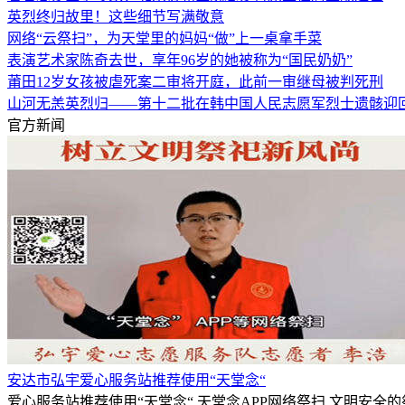
英烈终归故里！这些细节写满敬意
网络“云祭扫”，为天堂里的妈妈“做”上一桌拿手菜
表演艺术家陈奇去世，享年96岁的她被称为“国民奶奶”
莆田12岁女孩被虐死案二审将开庭，此前一审继母被判死刑
山河无恙英烈归——第十二批在韩中国人民志愿军烈士遗骸迎
官方新闻
安达市弘宇爱心服务站推荐使用“天堂念“
爱心服务站推荐使用“天堂念“,天堂念APP网络祭扫,文明安全