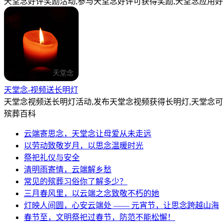
天堂念好评奖励活动,参与天堂念好评可获得奖励,天堂念应用好
天堂念-视频送长明灯
天堂念视频送长明灯活动,发布天堂念视频获得长明灯,天堂念
殡葬百科
云端寄思念，天堂念让母爱从未走远
以劳动致敬岁月，以思念温暖时光
祭祀礼仪与安全
清明雨寄情，云端解乡愁
常见的殡葬习俗你了解多少？
三月春风里，以云端之念致敬不朽的她
灯映人间圆，心安云端处 —— 元宵节，让思念跨越山海
春节至，文明祭祀过春节，防范不能松懈！