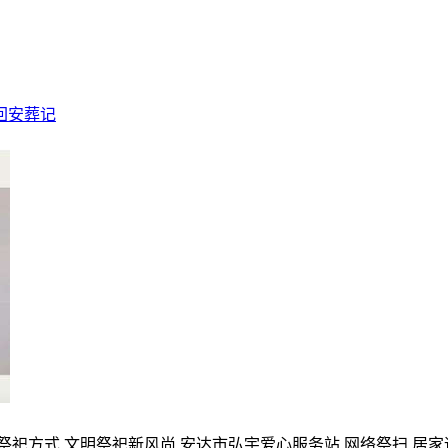
回安葬记
的祭祀方式,文明祭祀新风尚,安达市弘宇爱心服务站,网络祭扫,居