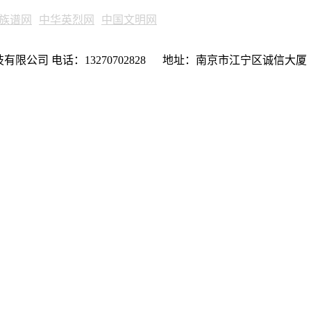
族谱网
中华英烈网
中国文明网
限公司 电话：13270702828 地址：南京市江宁区诚信大厦