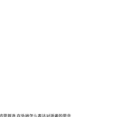
家追思首选,在外地怎么表达对逝者的思念