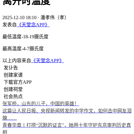
离开时温度
2025-12-10 18:10
·
潘孝伟（孝）
发表自
《天堂念APP》
最低温度-18-19摄氏度
最高温度-4-7摄氏度
以上内容来自
《天堂念APP》
发讣告
创建家谱
下载官方APP
创建祠堂
社会热点
张军桥，山东的儿子，中国的英雄！
这篇让人民日报、央视新闻转发的中学作文，如何击中网友泪
腺……
青春华章丨打捞“沉默的证言”，她用十年守护东京审判历史真
相