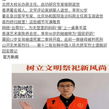
北师大校长办原主任、启功研究专家侯刚逝世
香港著名报人、文学评论家胡菊人逝世，享年92岁
著名急诊医学专家、北京协和医院急诊科原主任周玉淑逝世
英烈终归故里！这些细节写满敬意
网络“云祭扫”，为天堂里的妈妈“做”上一桌拿手菜
表演艺术家陈奇去世，享年96岁的她被称为“国民奶奶”
莆田12岁女孩被虐死案二审将开庭，此前一审继母被判死刑
山河无恙英烈归——第十二批在韩中国人民志愿军烈士遗骸迎
回安葬记
官方新闻