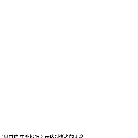
家追思首选,在外地怎么表达对逝者的思念