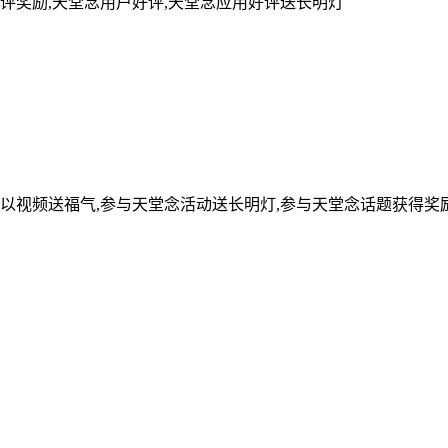
评奖励,天堂念用户好评,天堂念应用好评送长明灯
可以视频送福气,参与天堂念活动送长明灯,参与天堂念话题获得奖