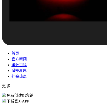
首页
官方新闻
殡葬百科
遥寄哀思
社会热点
更 多
免费创建纪念馆
下载官方APP