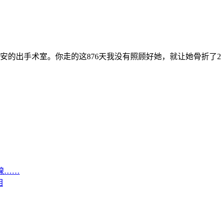
安安的出手术室。你走的这876天我没有照顾好她，就让她骨折了
腺……
相