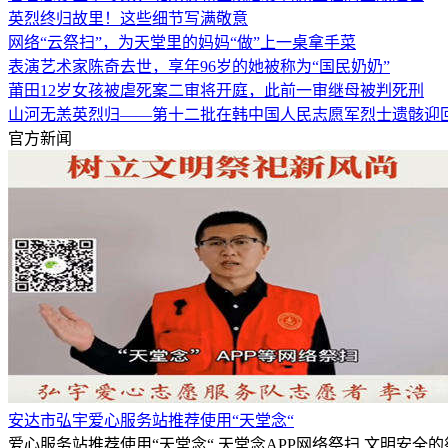
英烈终归故里！这些细节写满敬意
网络“云祭扫”，为天堂里的妈妈“做”上一桌拿手菜
表演艺术家陈奇去世，享年96岁的她被称为“国民奶奶”
莆田12岁女孩被虐死案二审将开庭，此前一审继母被判死刑
山河无恙英烈归——第十二批在韩中国人民志愿军烈士遗骸迎
官方新闻
安达市弘宇爱心服务站推荐使用“天堂念“
爱心服务站推荐使用“天堂念“,天堂念APP网络祭扫,文明安全