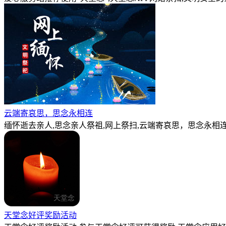
云端寄哀思，思念永相连
缅怀逝去亲人,思念亲人祭祖,网上祭扫,云端寄哀思，思念永相连
天堂念好评奖励活动