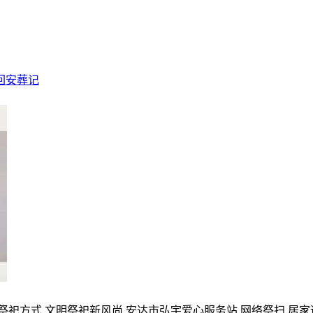
回安葬记
的祭祀方式,文明祭祀新风尚,安达市弘宇爱心服务站,网络祭扫,居