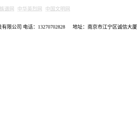
族谱网
中华英烈网
中国文明网
限公司 电话：13270702828 地址：南京市江宁区诚信大厦