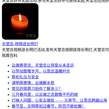
天堂念好评奖励活动,参与天堂念好评可获得奖励,天堂念应用好
天堂念-视频送长明灯
天堂念视频送长明灯活动,发布天堂念视频获得长明灯,天堂念
殡葬百科
云端寄思念，天堂念让母爱从未走远
以劳动致敬岁月，以思念温暖时光
祭祀礼仪与安全
清明雨寄情，云端解乡愁
常见的殡葬习俗你了解多少？
三月春风里，以云端之念致敬不朽的她
灯映人间圆，心安云端处 —— 元宵节，让思念跨越山海
春节至，文明祭祀过春节，防范不能松懈！