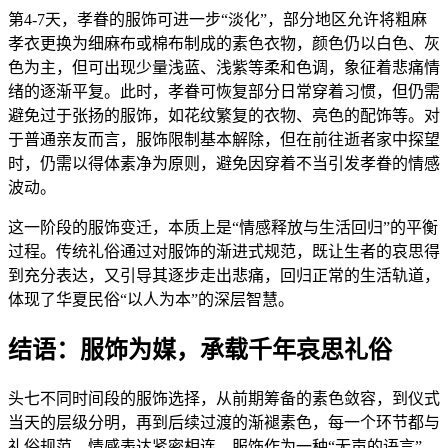
第4-7天，孝眷的服饰可进一步“淡化”，部分地区允许将粗麻
孝衣更换为细麻布或棉布制成的素色衣物，颜色仍以白色、灰
色为主，但可出现少量浅蓝、浅紫等柔和色调，象征着悲痛情
绪的逐渐平复。此时，孝眷可恢复部分日常穿着习惯，但仍需
避免过于张扬的服饰，如花纹繁复的衣物、亮色的配饰等。对
于普通亲友而言，服饰限制基本解除，但在前往逝者家中探望
时，仍需以得体素净为原则，避免因穿着不当引发孝眷的情感
波动。
这一阶段的服饰变迁，本质上是“情感释放与生活回归”的平衡
过程。传统礼俗通过对服饰的渐进式规范，既让生者的哀思得
到充分表达，又引导其逐步走出悲痛，回归正常的生活轨道，
体现了华夏民俗“以人为本”的深层智慧。
结语：服饰为媒，承载千年哀思礼俗
头七不同时间段的服饰选择，从前期筹备的素色敛容，到仪式
当天的层级分明，再到后续过渡的渐褪素色，每一个环节都与
礼俗规范、情感表达紧密相连。服饰作为一种“无声的语言”，