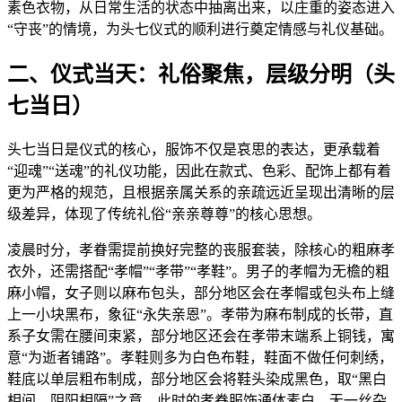
素色衣物，从日常生活的状态中抽离出来，以庄重的姿态进入
“守丧”的情境，为头七仪式的顺利进行奠定情感与礼仪基础。
二、仪式当天：礼俗聚焦，层级分明（头
七当日）
头七当日是仪式的核心，服饰不仅是哀思的表达，更承载着
“迎魂”“送魂”的礼仪功能，因此在款式、色彩、配饰上都有着
更为严格的规范，且根据亲属关系的亲疏远近呈现出清晰的层
级差异，体现了传统礼俗“亲亲尊尊”的核心思想。
凌晨时分，孝眷需提前换好完整的丧服套装，除核心的粗麻孝
衣外，还需搭配“孝帽”“孝带”“孝鞋”。男子的孝帽为无檐的粗
麻小帽，女子则以麻布包头，部分地区会在孝帽或包头布上缝
上一小块黑布，象征“永失亲恩”。孝带为麻布制成的长带，直
系子女需在腰间束紧，部分地区还会在孝带末端系上铜钱，寓
意“为逝者铺路”。孝鞋则多为白色布鞋，鞋面不做任何刺绣，
鞋底以单层粗布制成，部分地区会将鞋头染成黑色，取“黑白
相间，阴阳相隔”之意。此时的孝眷服饰通体素白，无一丝杂