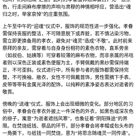
色，行走间麻布摩擦的声响与肃穆的神情相呼应，营造出“魂
归之时，举家哀悼”的庄重氛围。
上午至中午的“迎魂”仪式中，服饰的规范性进一步强化。孝眷
需保持丧服的整洁，不可随意脱下或弄脏，若不慎沾染污物，
需立即更换备用的孝衣，避免对“魂灵”造成“不敬”。此时前来
祭拜的亲友，需穿着与自身身份相符的素色衣物，直系旁亲
（如叔伯、姑姨等）可穿着较薄的麻布衣物，而非亲属的吊唁
者则以深色正装或素色便服为主，手臂佩戴的黑纱需保持端
正，不可歪斜。仪式进行中，所有参与者的服饰都需保持完
整，不可挽袖、敞衣，女性不可佩戴首饰，男性需摘下手表、
皮带等带有金属光泽的配饰，以纯粹的素净姿态表达对逝者的
敬畏。
傍晚的“送魂”仪式，服饰上会出现细微的变化。部分地区的习
俗中，孝眷会在孝衣外披上一件深色的外衣，如黑色或深灰色
的褂子，寓意“为逝者遮挡风寒”，也象征着“阴阳殊途”的界
限。在焚烧纸钱、祭品的环节，部分孝眷会将孝帽或包头布的
一角撕下，与纸钱一同焚烧，意为“将思念随魂灵一同传递”。