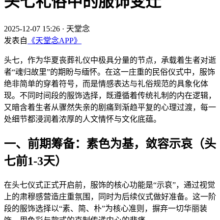
头七礼俗中的服饰变迁
2025-12-07 15:26
·
天堂念
发表自
《天堂念APP》
头七，作为华夏丧葬礼仪中极具分量的节点，承载着生者对逝
者“魂归故里”的期盼与缅怀。在这一庄重的民俗仪式中，服饰
绝非简单的穿着符号，而是情感表达与礼俗规范的具象化体
现。不同时间段的服饰选择，既遵循着传统礼制的内在逻辑，
又暗含着生者从骤然失亲的剧痛到渐趋平复的心理过渡，每一
处细节都浸润着浓厚的人文情怀与文化底蕴。
一、前期筹备：素色为基，敛容示哀（头
七前1-3天）
在头七仪式正式开启前，服饰的核心功能是“示哀”，通过视觉
上的肃穆感营造庄重氛围，同时为后续仪式做好准备。这一阶
段的服饰选择以“素、简、朴”为核心准则，摒弃一切华丽装