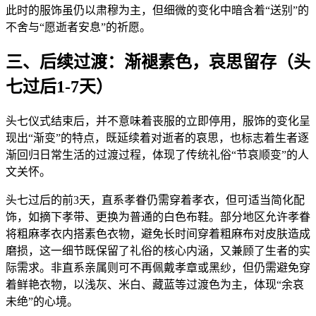
此时的服饰虽仍以肃穆为主，但细微的变化中暗含着“送别”的
不舍与“愿逝者安息”的祈愿。
三、后续过渡：渐褪素色，哀思留存（头
七过后1-7天）
头七仪式结束后，并不意味着丧服的立即停用，服饰的变化呈
现出“渐变”的特点，既延续着对逝者的哀思，也标志着生者逐
渐回归日常生活的过渡过程，体现了传统礼俗“节哀顺变”的人
文关怀。
头七过后的前3天，直系孝眷仍需穿着孝衣，但可适当简化配
饰，如摘下孝带、更换为普通的白色布鞋。部分地区允许孝眷
将粗麻孝衣内搭素色衣物，避免长时间穿着粗麻布对皮肤造成
磨损，这一细节既保留了礼俗的核心内涵，又兼顾了生者的实
际需求。非直系亲属则可不再佩戴孝章或黑纱，但仍需避免穿
着鲜艳衣物，以浅灰、米白、藏蓝等过渡色为主，体现“余哀
未绝”的心境。