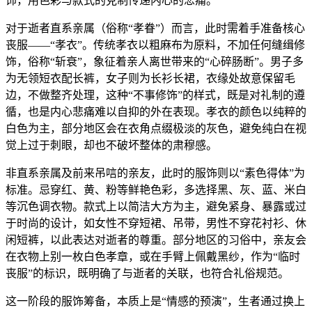
饰，用色彩与款式的克制传递内心的悲痛。
对于逝者直系亲属（俗称“孝眷”）而言，此时需着手准备核心
丧服——“孝衣”。传统孝衣以粗麻布为原料，不加任何缝缉修
饰，俗称“斩衰”，象征着亲人离世带来的“心碎肠断”。男子多
为无领短衣配长裤，女子则为长衫长裙，衣缘处故意保留毛
边，不做整齐处理，这种“不事修饰”的样式，既是对礼制的遵
循，也是内心悲痛难以自抑的外在表现。孝衣的颜色以纯粹的
白色为主，部分地区会在衣角点缀极淡的灰色，避免纯白在视
觉上过于刺眼，却也不破坏整体的肃穆感。
非直系亲属及前来吊唁的亲友，此时的服饰则以“素色得体”为
标准。忌穿红、黄、粉等鲜艳色彩，多选择黑、灰、蓝、米白
等沉色调衣物。款式上以简洁大方为主，避免紧身、暴露或过
于时尚的设计，如女性不穿短裙、吊带，男性不穿花衬衫、休
闲短裤，以此表达对逝者的尊重。部分地区的习俗中，亲友会
在衣物上别一枚白色孝章，或在手臂上佩戴黑纱，作为“临时
丧服”的标识，既明确了与逝者的关联，也符合礼俗规范。
这一阶段的服饰筹备，本质上是“情感的预演”，生者通过换上