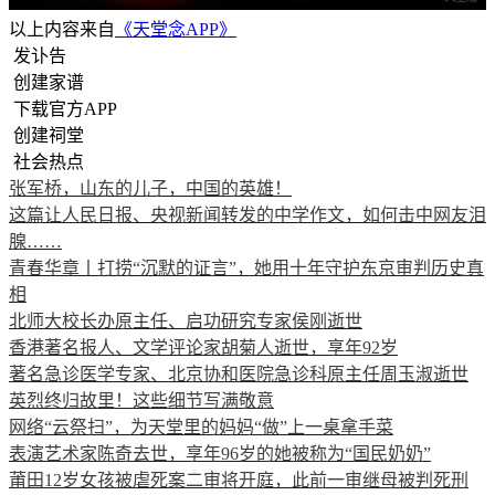
以上内容来自
《天堂念APP》
发讣告
创建家谱
下载官方APP
创建祠堂
社会热点
张军桥，山东的儿子，中国的英雄！
这篇让人民日报、央视新闻转发的中学作文，如何击中网友泪
腺……
青春华章丨打捞“沉默的证言”，她用十年守护东京审判历史真
相
北师大校长办原主任、启功研究专家侯刚逝世
香港著名报人、文学评论家胡菊人逝世，享年92岁
著名急诊医学专家、北京协和医院急诊科原主任周玉淑逝世
英烈终归故里！这些细节写满敬意
网络“云祭扫”，为天堂里的妈妈“做”上一桌拿手菜
表演艺术家陈奇去世，享年96岁的她被称为“国民奶奶”
莆田12岁女孩被虐死案二审将开庭，此前一审继母被判死刑