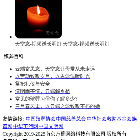
天堂念-视频送长明灯
天堂念-视频送长明灯
殡葬百科
云端寄思念，天堂念让母爱从未走远
以劳动致敬岁月，以思念温暖时光
祭祀礼仪与安全
清明雨寄情，云端解乡愁
常见的殡葬习俗你了解多少？
三月春风里，以云端之念致敬不朽的她
友情链接:
中国殡葬协会
中国慈善总会
中华社会救助基金会
族
谱网
中华英烈网
中国文明网
Copyright 2019-2025南京万慕网络科技有限公司 版权所有