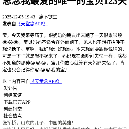
思念我最爱的唯一的宝贝123天
2025-12-05 19:43
·
痛不欲生
发表自
《天堂念APP》
宝，今天我来寺庙了，跟奶奶的朋友出去跑了一天很累很烦
😭😭😭，宝贝妈妈不适合在外面跑了，见人也不想打招呼不
想说话了。宝啊，我好想你好想你。本来想到要跟你说啥的，
可是一下子就是想不起来了，妈妈现在会瞬间失忆一样，啥都
不知道的那种😭😭😭，宝儿你放心就算有天妈妈失忆了，肯
定也只会记得你😭😭😭我的宝儿
以上内容来自
《天堂念APP》
发讣告
创建家谱
下载官方APP
创建祠堂
社会热点
张军桥，山东的儿子，中国的英雄！