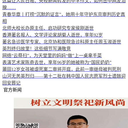
这篇让人民日报、央视新闻转发的中学作文，如何击中网友泪
腺……
青春华章丨打捞“沉默的证言”，她用十年守护东京审判历史真
相
北师大校长办原主任、启功研究专家侯刚逝世
香港著名报人、文学评论家胡菊人逝世，享年92岁
著名急诊医学专家、北京协和医院急诊科原主任周玉淑逝世
英烈终归故里！这些细节写满敬意
网络“云祭扫”，为天堂里的妈妈“做”上一桌拿手菜
表演艺术家陈奇去世，享年96岁的她被称为“国民奶奶”
莆田12岁女孩被虐死案二审将开庭，此前一审继母被判死刑
山河无恙英烈归——第十二批在韩中国人民志愿军烈士遗骸迎
回安葬记
官方新闻