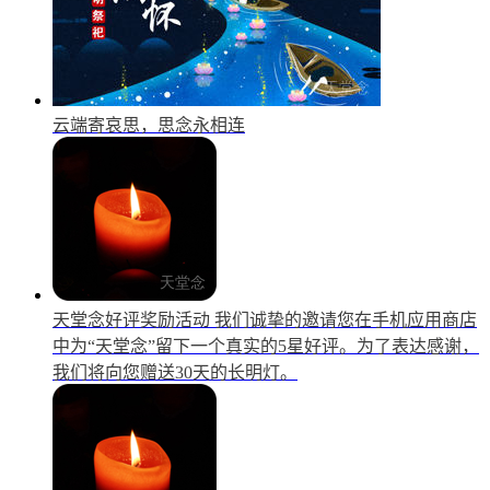
云端寄哀思，思念永相连
天堂念好评奖励活动
我们诚挚的邀请您在手机应用商店
中为“天堂念”留下一个真实的5星好评。为了表达感谢，
我们将向您赠送30天的长明灯。