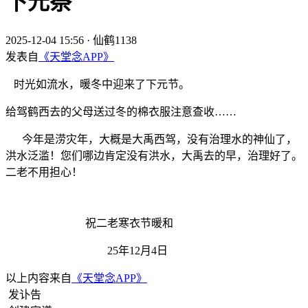
下元祭
2025-12-04 15:56
·
仙鹤1138
发表自
《天堂念APP》
时光如流水，暖冬中迎来了下元节。
给驾鹤西去的父母送过冬的棉衣服注意查收……
今年是涝灾年，大概是大禹西驾，没有治理水的神仙了，
洪水泛滥！您们哪边肯定没有洪水，大禹去的早，治理好了。
二老不用担心！
祝二老寒衣节暖和
25年12月4日
以上内容来自
《天堂念APP》
发讣告