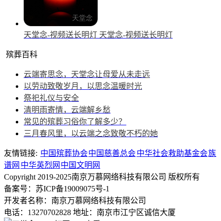
天堂念-视频送长明灯
天堂念-视频送长明灯
殡葬百科
云端寄思念，天堂念让母爱从未走远
以劳动致敬岁月，以思念温暖时光
祭祀礼仪与安全
清明雨寄情，云端解乡愁
常见的殡葬习俗你了解多少？
三月春风里，以云端之念致敬不朽的她
友情链接:
中国殡葬协会
中国慈善总会
中华社会救助基金会
族
谱网
中华英烈网
中国文明网
Copyright 2019-2025南京万慕网络科技有限公司 版权所有
备案号：苏ICP备19009075号-1
开发者名称：南京万慕网络科技有限公司
电话：13270702828
地址：南京市江宁区诚信大厦