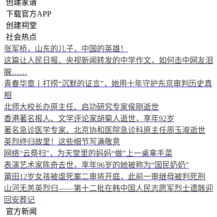
创建家谱
下载官方APP
创建祠堂
社会热点
张军桥，山东的儿子，中国的英雄！
这篇让人民日报、央视新闻转发的中学作文，如何击中网友泪
腺……
青春华章丨打捞“沉默的证言”，她用十年守护东京审判历史真
相
北师大校长办原主任、启功研究专家侯刚逝世
香港著名报人、文学评论家胡菊人逝世，享年92岁
著名急诊医学专家、北京协和医院急诊科原主任周玉淑逝世
英烈终归故里！这些细节写满敬意
网络“云祭扫”，为天堂里的妈妈“做”上一桌拿手菜
表演艺术家陈奇去世，享年96岁的她被称为“国民奶奶”
莆田12岁女孩被虐死案二审将开庭，此前一审继母被判死刑
山河无恙英烈归——第十二批在韩中国人民志愿军烈士遗骸迎
回安葬记
官方新闻