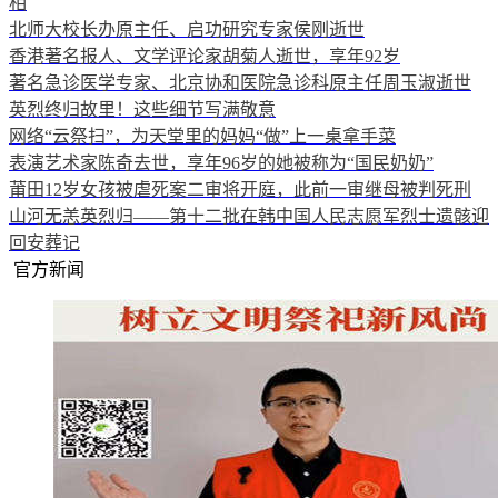
相
北师大校长办原主任、启功研究专家侯刚逝世
香港著名报人、文学评论家胡菊人逝世，享年92岁
著名急诊医学专家、北京协和医院急诊科原主任周玉淑逝世
英烈终归故里！这些细节写满敬意
网络“云祭扫”，为天堂里的妈妈“做”上一桌拿手菜
表演艺术家陈奇去世，享年96岁的她被称为“国民奶奶”
莆田12岁女孩被虐死案二审将开庭，此前一审继母被判死刑
山河无恙英烈归——第十二批在韩中国人民志愿军烈士遗骸迎
回安葬记
官方新闻