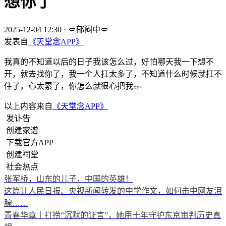
想你了
2025-12-04 12:30
·
💋郁闷中💋
发表自
《天堂念APP》
我真的不知道以后的日子我该怎么过，好怕哪天我一下想不
开，就去找你了，我一个人扛太多了，不知道什么时候就扛不
住了，心太累了，你怎么就狠心把我
丢下？
以上内容来自
《天堂念APP》
发讣告
创建家谱
下载官方APP
创建祠堂
社会热点
张军桥，山东的儿子，中国的英雄！
这篇让人民日报、央视新闻转发的中学作文，如何击中网友泪
腺……
青春华章丨打捞“沉默的证言”，她用十年守护东京审判历史真