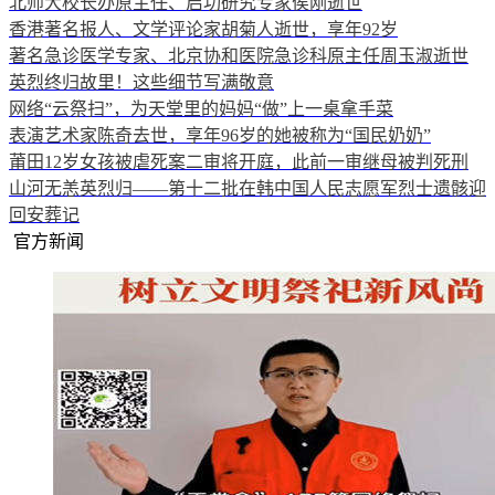
北师大校长办原主任、启功研究专家侯刚逝世
香港著名报人、文学评论家胡菊人逝世，享年92岁
著名急诊医学专家、北京协和医院急诊科原主任周玉淑逝世
英烈终归故里！这些细节写满敬意
网络“云祭扫”，为天堂里的妈妈“做”上一桌拿手菜
表演艺术家陈奇去世，享年96岁的她被称为“国民奶奶”
莆田12岁女孩被虐死案二审将开庭，此前一审继母被判死刑
山河无恙英烈归——第十二批在韩中国人民志愿军烈士遗骸迎
回安葬记
官方新闻