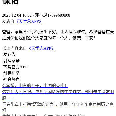
保佑
2025-12-04 10:32
·
邓小凤17399680808
发表自
《天堂念APP》
爸爸，家里各种事情层出不穷，让人担心难过，希望爸爸在天
之灵保佑我们这个大家庭的每一个人，健康，平安！
以上内容来自
《天堂念APP》
发讣告
创建家谱
下载官方APP
创建祠堂
社会热点
张军桥，山东的儿子，中国的英雄！
这篇让人民日报、央视新闻转发的中学作文，如何击中网友泪
腺……
青春华章丨打捞“沉默的证言”，她用十年守护东京审判历史真
相