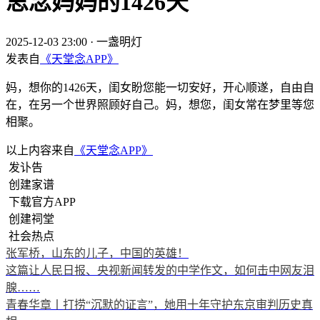
思念妈妈的1426天
2025-12-03 23:00
·
一盏明灯
发表自
《天堂念APP》
妈，想你的1426天，闺女盼您能一切安好，开心顺遂，自由自
在，在另一个世界照顾好自己。妈，想您，闺女常在梦里等您
相聚。
以上内容来自
《天堂念APP》
发讣告
创建家谱
下载官方APP
创建祠堂
社会热点
张军桥，山东的儿子，中国的英雄！
这篇让人民日报、央视新闻转发的中学作文，如何击中网友泪
腺……
青春华章丨打捞“沉默的证言”，她用十年守护东京审判历史真