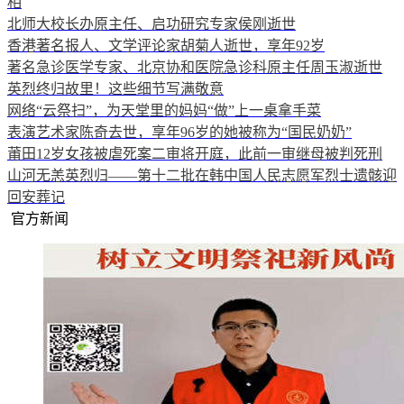
相
北师大校长办原主任、启功研究专家侯刚逝世
香港著名报人、文学评论家胡菊人逝世，享年92岁
著名急诊医学专家、北京协和医院急诊科原主任周玉淑逝世
英烈终归故里！这些细节写满敬意
网络“云祭扫”，为天堂里的妈妈“做”上一桌拿手菜
表演艺术家陈奇去世，享年96岁的她被称为“国民奶奶”
莆田12岁女孩被虐死案二审将开庭，此前一审继母被判死刑
山河无恙英烈归——第十二批在韩中国人民志愿军烈士遗骸迎
回安葬记
官方新闻