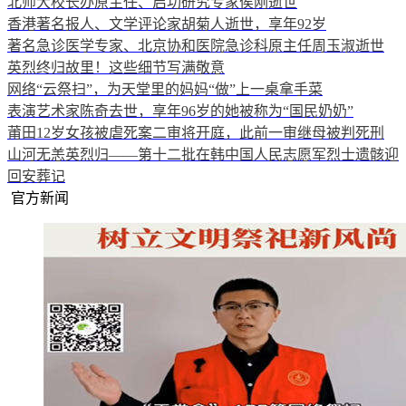
北师大校长办原主任、启功研究专家侯刚逝世
香港著名报人、文学评论家胡菊人逝世，享年92岁
著名急诊医学专家、北京协和医院急诊科原主任周玉淑逝世
英烈终归故里！这些细节写满敬意
网络“云祭扫”，为天堂里的妈妈“做”上一桌拿手菜
表演艺术家陈奇去世，享年96岁的她被称为“国民奶奶”
莆田12岁女孩被虐死案二审将开庭，此前一审继母被判死刑
山河无恙英烈归——第十二批在韩中国人民志愿军烈士遗骸迎
回安葬记
官方新闻