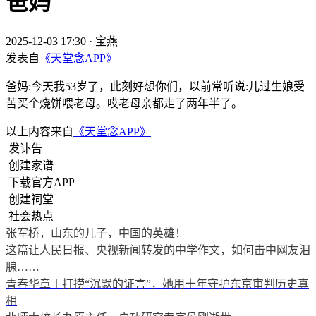
爸妈
2025-12-03 17:30
·
宝燕
发表自
《天堂念APP》
爸妈:今天我53岁了，此刻好想你们，以前常听说:儿过生娘受
苦买个烧饼喂老母。哎老母亲都走了两年半了。
以上内容来自
《天堂念APP》
发讣告
创建家谱
下载官方APP
创建祠堂
社会热点
张军桥，山东的儿子，中国的英雄！
这篇让人民日报、央视新闻转发的中学作文，如何击中网友泪
腺……
青春华章丨打捞“沉默的证言”，她用十年守护东京审判历史真
相