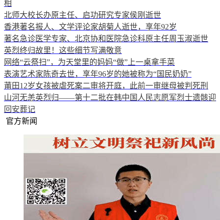
相
北师大校长办原主任、启功研究专家侯刚逝世
香港著名报人、文学评论家胡菊人逝世，享年92岁
著名急诊医学专家、北京协和医院急诊科原主任周玉淑逝世
英烈终归故里！这些细节写满敬意
网络“云祭扫”，为天堂里的妈妈“做”上一桌拿手菜
表演艺术家陈奇去世，享年96岁的她被称为“国民奶奶”
莆田12岁女孩被虐死案二审将开庭，此前一审继母被判死刑
山河无恙英烈归——第十二批在韩中国人民志愿军烈士遗骸迎
回安葬记
官方新闻