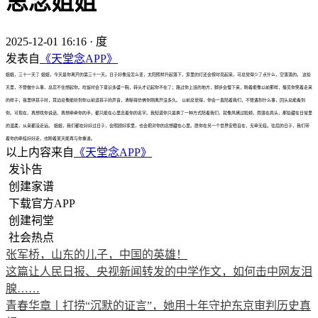
思念姐姐
2025-12-01 16:16
·
度
发表自
《天堂念APP》
姐姐，三十一天了 姐姐，今天是你离开的第三十一天。日子好像没怎么变，太阳照样升起落下，家里的灯还会按时亮起来，可总觉得少了点什么，空落落的。 这些
天里，不管做什么事，总忍不住想起你。吃饭时会下意识多盛一碗，转头才记起你不在了；路过你上班的地方，脚步会慢下来，盼着能像以前那样，撞见你笑着走来
的样子；夜里哄孩子时，耳边总像能听到你以前逗孩子的声音，清晰得仿佛你刚离开没多久。 以前总觉得，你会一直陪着我们，不管遇到什么事，回头总能看到
你。可现在，再想找你说话，再想牵牵你的手，都只能在心里念着你的名字。我知道你只是换了一种方式陪着我们，就像风拂过脸颊，雨落在肩头，那些藏在日常里
的温柔，从来都没走远。 姐姐，我们都在好好过日子，会照顾好家里，也会把对你的念想藏在心里。愿你在另一个世界安稳自在，无牵无挂。往后的日子，我们带
着你的牵挂好好走，也盼着某天能再与你重逢。
以上内容来自
《天堂念APP》
发讣告
创建家谱
下载官方APP
创建祠堂
社会热点
张军桥，山东的儿子，中国的英雄！
这篇让人民日报、央视新闻转发的中学作文，如何击中网友泪
腺……
青春华章丨打捞“沉默的证言”，她用十年守护东京审判历史真