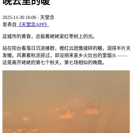
晚云里的暖
2025-11-30 16:06
·
天堂念
发表自
《天堂念APP》
这城市的黄昏，总偷着姥姥家红枣树上的光。
站在阳台看落日沉进楼群，橙红云团像揉碎的糖，洇得半片天
发暖。风裹着秋凉掠过，却没捎来家乡火灶台的里烟火 ——
这是离开姥姥的第七个秋天，第七场相似的晚霞。