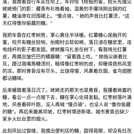
落，我蹬着自行车走在坝上，车铃惊飞枝桠的雀，抬头先撞见
姥姥倚门的影：藏青布衫挽着袖，温黄的手攥块刚出锅的红
薯，糖油渗在旧围裙上。“慢点骑，” 她的声音比红薯烫，“这
天红得像你偷藏的糖。”
我把车靠在红枣树旁，掌心裹住半块暖。红薯糖心是融开的
蜜，咬开有糖丝轻响，抬眼时云软如棉，落日浸在糖浆里，连
电线杆的影子都发甜。姥姥搬马扎坐在树下，看我啃光红薯
皮，再摸出皱巴巴的橘瓣糖：“留着路上吃。” 她指尖嵌着灶
灰，蹭过我嘴角糖渍时，糙得像红枣树的皮，却暖得焐热风里
的凉。那时黄昏没有尽头，云烧得慢，风裹着炊烟，雀鸟翅膀
都沾糖味。
后来暖跟着落日沉了。姥姥走的那天也是黄昏，我攥着她塞的
糖，看云一点一点暗下去，糖在掌心化得发黏。红枣树落叶满
地，风卷着碎叶跑，没人再喊 “慢点骑”，也没人说 “像你偷藏
的糖”。再后来搬离坝坡，红枣树埋进新墙，城市黄昏总缺少
家乡火灶台里的烟火。
此刻风钻过窗缝，我摸出便利店的糖，甜得晃眼，却没有灶灰