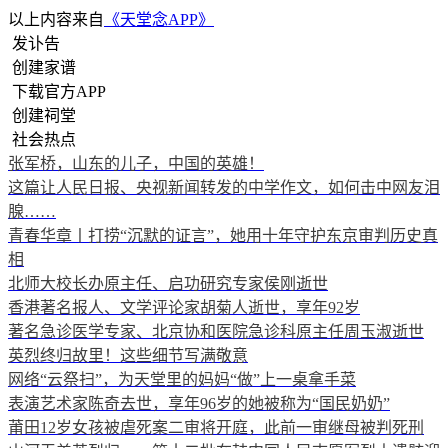
以上内容来自
《天堂念APP》
发讣告
创建家谱
下载官方APP
创建祠堂
社会热点
张军桥，山东的儿子，中国的英雄！
这篇让人民日报、央视新闻转发的中学作文，如何击中网友泪
腺……
青春华章丨打捞“沉默的证言”，她用十年守护东京审判历史真
相
北师大校长办原主任、启功研究专家侯刚逝世
香港著名报人、文学评论家胡菊人逝世，享年92岁
著名急诊医学专家、北京协和医院急诊科原主任周玉淑逝世
英烈终归故里！这些细节写满敬意
网络“云祭扫”，为天堂里的妈妈“做”上一桌拿手菜
表演艺术家陈奇去世，享年96岁的她被称为“国民奶奶”
莆田12岁女孩被虐死案二审将开庭，此前一审继母被判死刑