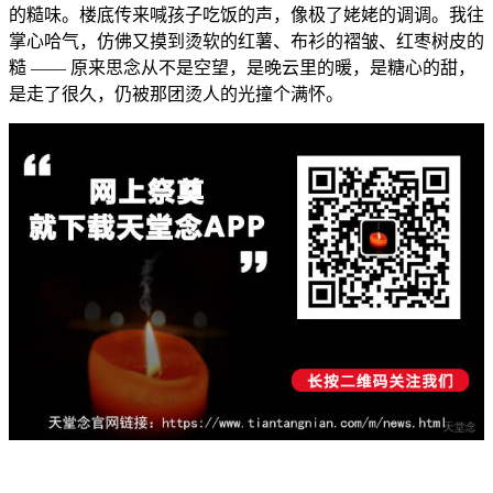
的糙味。楼底传来喊孩子吃饭的声，像极了姥姥的调调。我往
掌心哈气，仿佛又摸到烫软的红薯、布衫的褶皱、红枣树皮的
糙 —— 原来思念从不是空望，是晚云里的暖，是糖心的甜，
是走了很久，仍被那团烫人的光撞个满怀。