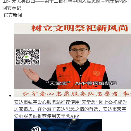
山河无恙英烈归——第十二批在韩中国人民志愿军烈士遗骸迎
回安葬记
官方新闻
安达市弘宇爱心服务站推荐使用“天堂念“
网上祭祀成为
居家追思、在外游子表达思念之情的首选，安达市宏宇
爱心服务站推荐使用天堂念APP