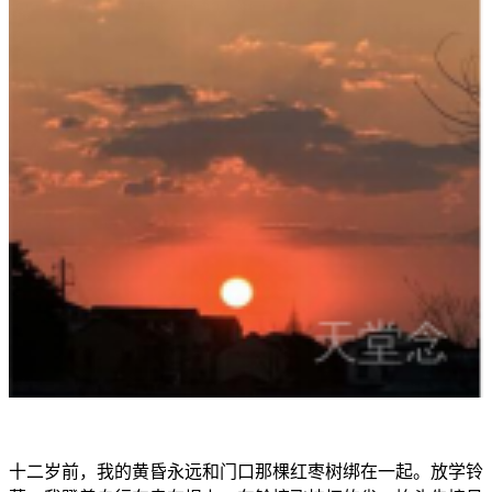
十二岁前，我的黄昏永远和门口那棵红枣树绑在一起。放学铃