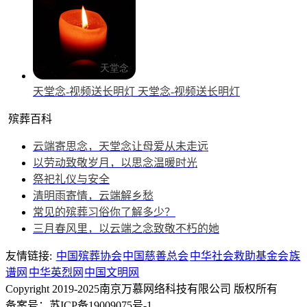
天堂念-视频送长明灯
天堂念-视频送长明灯
殡葬百科
云端寄思念，天堂念让母爱从未走远
以劳动致敬岁月，以思念温暖时光
祭祀礼仪与安全
清明雨寄情，云端解乡愁
常见的殡葬习俗你了解多少？
三月春风里，以云端之念致敬不朽的她
友情链接:
中国殡葬协会
中国慈善总会
中华社会救助基金会
族
谱网
中华英烈网
中国文明网
Copyright 2019-2025南京万慕网络科技有限公司 版权所有
备案号：苏ICP备19009075号-1