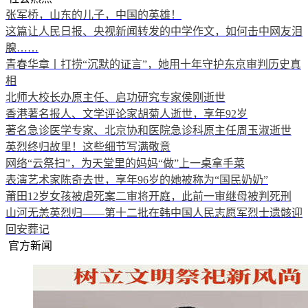
张军桥，山东的儿子，中国的英雄！
这篇让人民日报、央视新闻转发的中学作文，如何击中网友泪
腺……
青春华章丨打捞“沉默的证言”，她用十年守护东京审判历史真
相
北师大校长办原主任、启功研究专家侯刚逝世
香港著名报人、文学评论家胡菊人逝世，享年92岁
著名急诊医学专家、北京协和医院急诊科原主任周玉淑逝世
英烈终归故里！这些细节写满敬意
网络“云祭扫”，为天堂里的妈妈“做”上一桌拿手菜
表演艺术家陈奇去世，享年96岁的她被称为“国民奶奶”
莆田12岁女孩被虐死案二审将开庭，此前一审继母被判死刑
山河无恙英烈归——第十二批在韩中国人民志愿军烈士遗骸迎
回安葬记
官方新闻