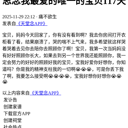
思念我最爱的唯一的宝贝117天
2025-11-29 22:12
·
痛不欲生
发表自
《天堂念APP》
宝贝，妈妈今天回家了，你有没有看到啊？我去你房间打开衣
柜看了看，结果崩溃了，哭的喘不上气来，我多希望就这样哭
着哭着去见你去陪你去照顾你了啊！宝贝，我第一次当妈妈没
有好好照顾你长大，如果去到另一个世界我还能照顾你，我一
定会努力的好好的照顾好我的宝贝，宝我好爱你好想你，你知
道吗？你是我的精神支柱我的一切啊😭😭😭，可是你丢下我
了啊，我要怎么接受啊😭😭😭😭，宝我好想你好想你😭😭
😭
以上内容来自
《天堂念APP》
发讣告
创建家谱
下载官方APP
创建祠堂
社会热点