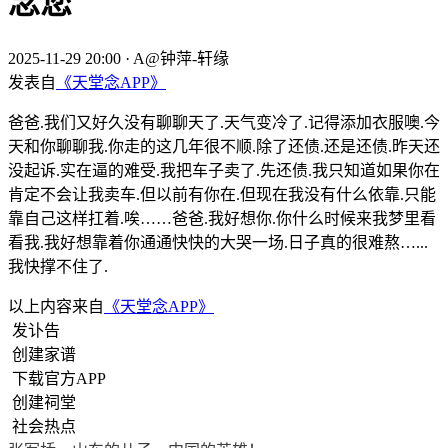
念您
2025-11-29 20:00
·
A@钟萍-轩缘
发表自
《天堂念APP》
爸爸.我们又好久没有聊聊天了.天气变冷了.记得添加衣服噢.今
天和你聊聊我.你走的这几年很不顺.除了还债.还是还债.昨天还
没起诉.实在逼的难受.我把车子卖了.先还债.我只知道如果你在
肯定不会让我卖车.但以前有你在.但现在我没有什么依靠.只能
靠自己这样扛着.唉……爸爸.我好想你.你什么时候来我梦里看
看我.我好想靠着你通通快快的大哭一场.日子真的很难熬…...
我快撑不住了.
以上内容来自
《天堂念APP》
发讣告
创建家谱
下载官方APP
创建祠堂
社会热点