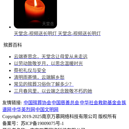
天堂念-视频送长明灯
天堂念-视频送长明灯
殡葬百科
云端寄思念，天堂念让母爱从未走远
以劳动致敬岁月，以思念温暖时光
祭祀礼仪与安全
清明雨寄情，云端解乡愁
常见的殡葬习俗你了解多少？
三月春风里，以云端之念致敬不朽的她
友情链接:
中国殡葬协会
中国慈善总会
中华社会救助基金会
族
谱网
中华英烈网
中国文明网
Copyright 2019-2025南京万慕网络科技有限公司 版权所有
备案号：苏ICP备19009075号-1