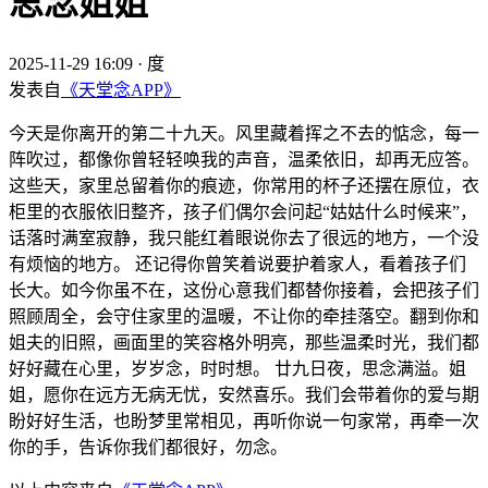
思念姐姐
2025-11-29 16:09
·
度
发表自
《天堂念APP》
今天是你离开的第二十九天。风里藏着挥之不去的惦念，每一
阵吹过，都像你曾轻轻唤我的声音，温柔依旧，却再无应答。
这些天，家里总留着你的痕迹，你常用的杯子还摆在原位，衣
柜里的衣服依旧整齐，孩子们偶尔会问起“姑姑什么时候来”，
话落时满室寂静，我只能红着眼说你去了很远的地方，一个没
有烦恼的地方。 还记得你曾笑着说要护着家人，看着孩子们
长大。如今你虽不在，这份心意我们都替你接着，会把孩子们
照顾周全，会守住家里的温暖，不让你的牵挂落空。翻到你和
姐夫的旧照，画面里的笑容格外明亮，那些温柔时光，我们都
好好藏在心里，岁岁念，时时想。 廿九日夜，思念满溢。姐
姐，愿你在远方无病无忧，安然喜乐。我们会带着你的爱与期
盼好好生活，也盼梦里常相见，再听你说一句家常，再牵一次
你的手，告诉你我们都很好，勿念。