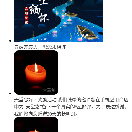
云端寄哀思，思念永相连
天堂念好评奖励活动
我们诚挚的邀请您在手机应用商店
中为“天堂念”留下一个真实的5星好评。为了表达感谢，
我们将向您赠送30天的长明灯。