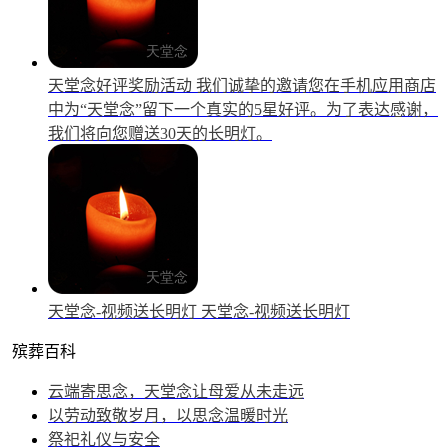
天堂念好评奖励活动
我们诚挚的邀请您在手机应用商店
中为“天堂念”留下一个真实的5星好评。为了表达感谢，
我们将向您赠送30天的长明灯。
天堂念-视频送长明灯
天堂念-视频送长明灯
殡葬百科
云端寄思念，天堂念让母爱从未走远
以劳动致敬岁月，以思念温暖时光
祭祀礼仪与安全