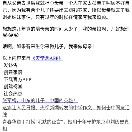
自从父亲去世后我就担心母亲一个人在家太孤单了照顾不好自
己，因为我有两个儿子还要出去赚钱养家，所以母亲就去了我
姐姐妹妹家住，只有过年的时候在俺家有我来照顾。
想想这几年真的陪母亲的时间太少了，我的亲娘啊，儿好想你
😭😭😭
娘啊，如果有来生你来做儿子，我来做母亲！
以上内容来自
《天堂念APP》
发讣告
创建家谱
下载官方APP
创建祠堂
社会热点
张军桥，山东的儿子，中国的英雄！
这篇让人民日报、央视新闻转发的中学作文，如何击中网友泪
腺……
青春华章丨打捞“沉默的证言”，她用十年守护东京审判历史真
相