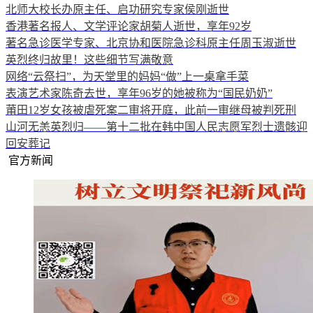
北师大校长办原主任、启功研究专家侯刚逝世
香港著名报人、文学评论家胡菊人逝世，享年92岁
著名急诊医学专家、北京协和医院急诊科原主任周玉淑逝世
英烈终归故里！这些细节写满敬意
网络“云祭扫”，为天堂里的妈妈“做”上一桌拿手菜
表演艺术家陈奇去世，享年96岁的她被称为“国民奶奶”
莆田12岁女孩被虐死案二审将开庭，此前一审继母被判死刑
山河无恙英烈归——第十二批在韩中国人民志愿军烈士遗骸迎
回安葬记
官方新闻