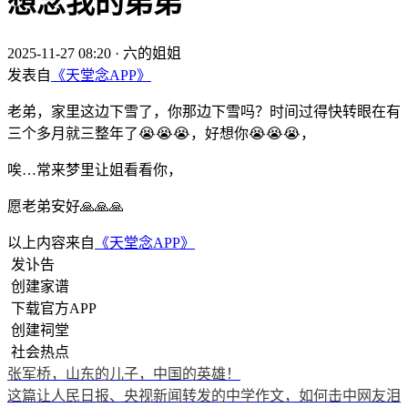
想念我的弟弟
2025-11-27 08:20
·
六的姐姐
发表自
《天堂念APP》
老弟，家里这边下雪了，你那边下雪吗？时间过得快转眼在有
三个多月就三整年了😭😭😭，好想你😭😭😭，
唉…常来梦里让姐看看你，
愿老弟安好🙏🙏🙏
以上内容来自
《天堂念APP》
发讣告
创建家谱
下载官方APP
创建祠堂
社会热点
张军桥，山东的儿子，中国的英雄！
这篇让人民日报、央视新闻转发的中学作文，如何击中网友泪