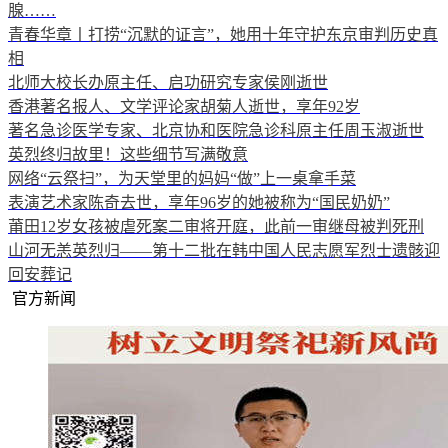
腺……
青春华章丨打捞“沉默的证言”，她用十年守护东京审判历史真
相
北师大校长办原主任、启功研究专家侯刚逝世
香港著名报人、文学评论家胡菊人逝世，享年92岁
著名急诊医学专家、北京协和医院急诊科原主任周玉淑逝世
英烈终归故里！这些细节写满敬意
网络“云祭扫”，为天堂里的妈妈“做”上一桌拿手菜
表演艺术家陈奇去世，享年96岁的她被称为“国民奶奶”
莆田12岁女孩被虐死案二审将开庭，此前一审继母被判死刑
山河无恙英烈归——第十二批在韩中国人民志愿军烈士遗骸迎
回安葬记
官方新闻