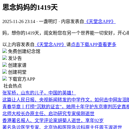
思念妈妈的1419天
2025-11-26 23:14
·
一盏明灯
·
内容发表自
《天堂念APP》
妈，想你的1419天，闺女盼您在另一个世界能一切安好，开
以上内容发表自
《天堂念APP》
请
点击下载APP查看更多
免费创建纪念馆
发讣告
创建家谱
创建祠堂
下载官方APP
社会热点
张军桥，山东的儿子，中国的英雄！
这篇让人民日报、央视新闻转发的中学作文，如何击中网友泪
青春华章丨打捞“沉默的证言”，她用十年守护东京审判历史真
北师大校长办原主任、启功研究专家侯刚逝世
香港著名报人、文学评论家胡菊人逝世，享年92岁
著名急诊医学专家、北京协和医院急诊科原主任周玉淑逝世