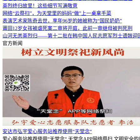
英烈终归故里！这些细节写满敬意
网络“云祭扫”，为天堂里的妈妈“做”上一桌拿手菜
表演艺术家陈奇去世，享年96岁的她被称为“国民奶奶”
莆田12岁女孩被虐死案二审将开庭，此前一审继母被判死刑
山河无恙英烈归——第十二批在韩中国人民志愿军烈士遗骸迎
官方新闻
安达市弘宇爱心服务站推荐使用“天堂念“
爱心服务站推荐使用“天堂念“,天堂念APP网络祭扫,文明安全