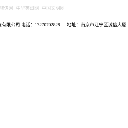
族谱网
中华英烈网
中国文明网
限公司 电话：13270702828 地址：南京市江宁区诚信大厦