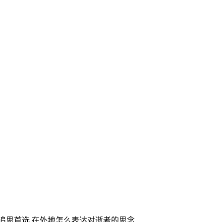
家追思首选,在外地怎么表达对逝者的思念