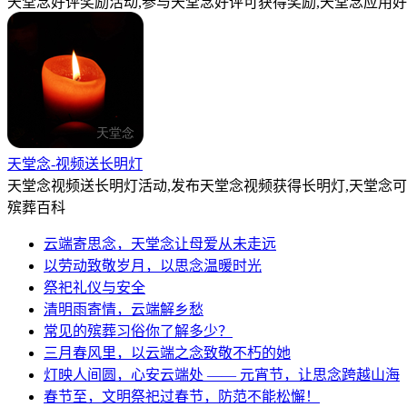
天堂念好评奖励活动,参与天堂念好评可获得奖励,天堂念应用好
天堂念-视频送长明灯
天堂念视频送长明灯活动,发布天堂念视频获得长明灯,天堂念
殡葬百科
云端寄思念，天堂念让母爱从未走远
以劳动致敬岁月，以思念温暖时光
祭祀礼仪与安全
清明雨寄情，云端解乡愁
常见的殡葬习俗你了解多少？
三月春风里，以云端之念致敬不朽的她
灯映人间圆，心安云端处 —— 元宵节，让思念跨越山海
春节至，文明祭祀过春节，防范不能松懈！