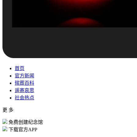
首页
官方新闻
殡葬百科
遥寄哀思
社会热点
更 多
免费创建纪念馆
下载官方APP