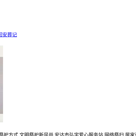
回安葬记
的祭祀方式,文明祭祀新风尚,安达市弘宇爱心服务站,网络祭扫,居