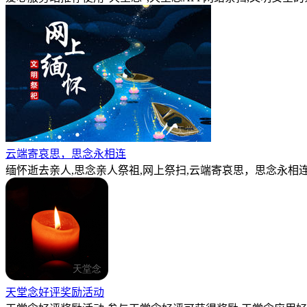
云端寄哀思，思念永相连
缅怀逝去亲人,思念亲人祭祖,网上祭扫,云端寄哀思，思念永相连
天堂念好评奖励活动