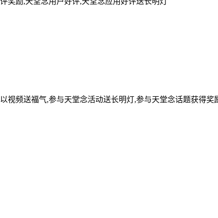
评奖励,天堂念用户好评,天堂念应用好评送长明灯
可以视频送福气,参与天堂念活动送长明灯,参与天堂念话题获得奖