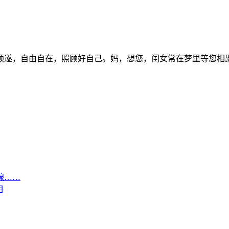
心顺遂，自由自在，照顾好自己。妈，想您，闺女常在梦里等您相
腺……
相