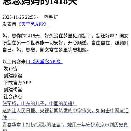
思念妈妈的1418天
2025-11-25 22:55
·
一盏明灯
发表自
《天堂念APP》
妈，想你的1418天，好久没在梦里见到您了，您还好吗？闺女
盼您在另一个世界能一切安好，开心顺遂，自由自在，照顾好
自己。妈，想您，闺女常在梦里等您相聚。
以上内容来自
《天堂念APP》
发讣告
创建家谱
下载官方APP
创建祠堂
社会热点
张军桥，山东的儿子，中国的英雄！
这篇让人民日报、央视新闻转发的中学作文，如何击中网友泪
腺……
青春华章丨打捞“沉默的证言”，她用十年守护东京审判历史真