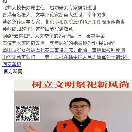
相
北师大校长办原主任、启功研究专家侯刚逝世
香港著名报人、文学评论家胡菊人逝世，享年92岁
著名急诊医学专家、北京协和医院急诊科原主任周玉淑逝世
英烈终归故里！这些细节写满敬意
网络“云祭扫”，为天堂里的妈妈“做”上一桌拿手菜
表演艺术家陈奇去世，享年96岁的她被称为“国民奶奶”
莆田12岁女孩被虐死案二审将开庭，此前一审继母被判死刑
山河无恙英烈归——第十二批在韩中国人民志愿军烈士遗骸迎
回安葬记
官方新闻