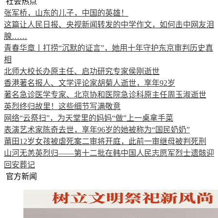
社会热点
张军桥，山东的儿子，中国的英雄！
这篇让人民日报、央视新闻转发的中学作文，如何击中网友泪
腺……
青春华章丨打捞“沉默的证言”，她用十年守护东京审判历史真
相
北师大校长办原主任、启功研究专家侯刚逝世
香港著名报人、文学评论家胡菊人逝世，享年92岁
著名急诊医学专家、北京协和医院急诊科原主任周玉淑逝世
英烈终归故里！这些细节写满敬意
网络“云祭扫”，为天堂里的妈妈“做”上一桌拿手菜
表演艺术家陈奇去世，享年96岁的她被称为“国民奶奶”
莆田12岁女孩被虐死案二审将开庭，此前一审继母被判死刑
山河无恙英烈归——第十二批在韩中国人民志愿军烈士遗骸迎
回安葬记
官方新闻