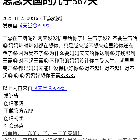
思念天国的儿子567天
2025-11-23 00:16
·
王嘉妈妈
发表自
《天堂念APP》
王嘉在干嘛呢？两天没发信息给你了！生气了没？不要生气哈
😭妈妈每时每刻都在想你，只是越来越不想来这里给你送东
西了😭因为受不了😭为什么要妈妈天天给你送啊😭好残忍啊
王嘉😭对不起王嘉😭不称职的妈妈没让你享受人生，就早早
离开😭都是妈妈无能！没保护好你😭对不起！对不起！对不
起😭😭😭妈妈好想你王嘉🙏🙏🙏
以上内容来自
《天堂念APP》
发讣告
创建家谱
下载官方APP
创建祠堂
社会热点
张军桥，山东的儿子，中国的英雄！