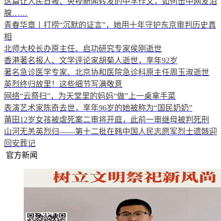
这篇让人民日报、央视新闻转发的中学作文，如何击中网友泪
腺……
青春华章丨打捞“沉默的证言”，她用十年守护东京审判历史真
相
北师大校长办原主任、启功研究专家侯刚逝世
香港著名报人、文学评论家胡菊人逝世，享年92岁
著名急诊医学专家、北京协和医院急诊科原主任周玉淑逝世
英烈终归故里！这些细节写满敬意
网络“云祭扫”，为天堂里的妈妈“做”上一桌拿手菜
表演艺术家陈奇去世，享年96岁的她被称为“国民奶奶”
莆田12岁女孩被虐死案二审将开庭，此前一审继母被判死刑
山河无恙英烈归——第十二批在韩中国人民志愿军烈士遗骸迎
回安葬记
官方新闻