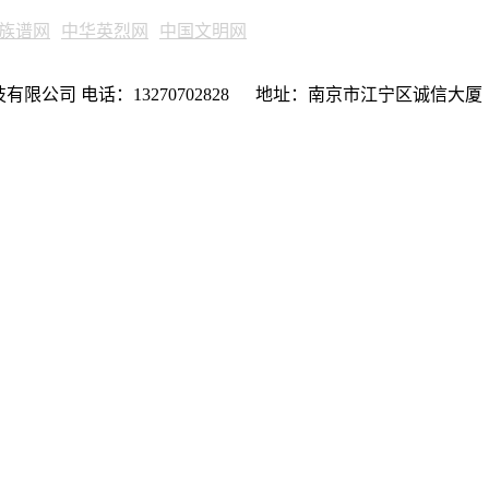
族谱网
中华英烈网
中国文明网
限公司 电话：13270702828 地址：南京市江宁区诚信大厦