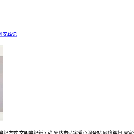
回安葬记
的祭祀方式,文明祭祀新风尚,安达市弘宇爱心服务站,网络祭扫,居