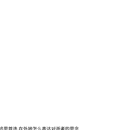
家追思首选,在外地怎么表达对逝者的思念