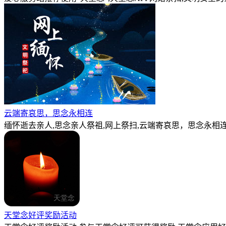
云端寄哀思，思念永相连
缅怀逝去亲人,思念亲人祭祖,网上祭扫,云端寄哀思，思念永相连
天堂念好评奖励活动