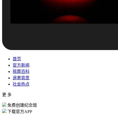
首页
官方新闻
殡葬百科
遥寄哀思
社会热点
更 多
免费创建纪念馆
下载官方APP