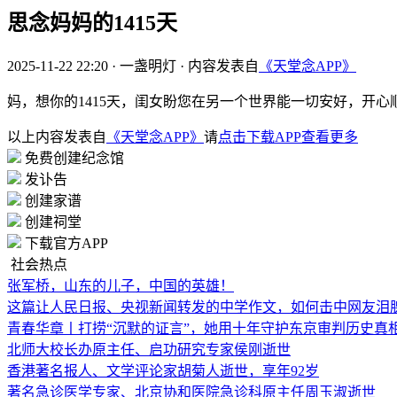
思念妈妈的1415天
2025-11-22 22:20
·
一盏明灯
·
内容发表自
《天堂念APP》
妈，想你的1415天，闺女盼您在另一个世界能一切安好，开
以上内容发表自
《天堂念APP》
请
点击下载APP查看更多
免费创建纪念馆
发讣告
创建家谱
创建祠堂
下载官方APP
社会热点
张军桥，山东的儿子，中国的英雄！
这篇让人民日报、央视新闻转发的中学作文，如何击中网友泪
青春华章丨打捞“沉默的证言”，她用十年守护东京审判历史真
北师大校长办原主任、启功研究专家侯刚逝世
香港著名报人、文学评论家胡菊人逝世，享年92岁
著名急诊医学专家、北京协和医院急诊科原主任周玉淑逝世