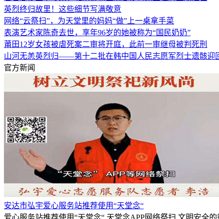
英烈终归故里！这些细节写满敬意
网络“云祭扫”，为天堂里的妈妈“做”上一桌拿手菜
表演艺术家陈奇去世，享年96岁的她被称为“国民奶奶”
莆田12岁女孩被虐死案二审将开庭，此前一审继母被判死刑
山河无恙英烈归——第十二批在韩中国人民志愿军烈士遗骸迎
官方新闻
安达市弘宇爱心服务站推荐使用“天堂念“
爱心服务站推荐使用“天堂念“,天堂念APP网络祭扫,文明安全