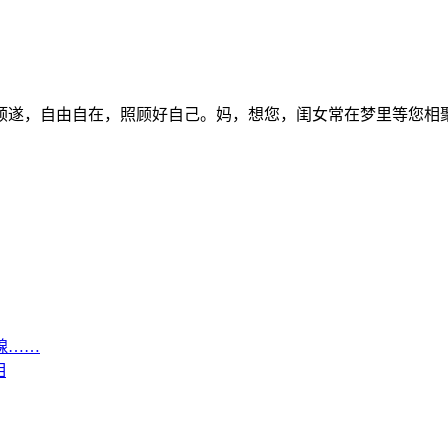
心顺遂，自由自在，照顾好自己。妈，想您，闺女常在梦里等您相
腺……
相