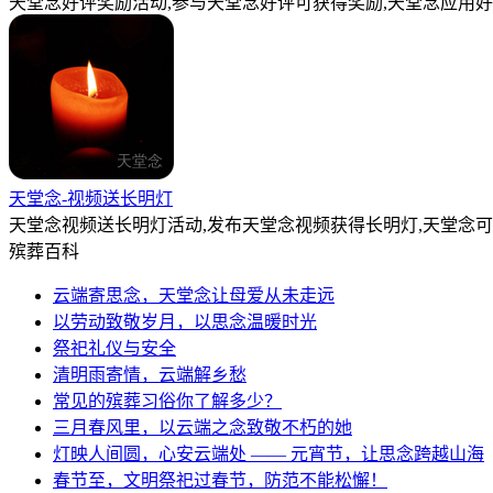
天堂念好评奖励活动,参与天堂念好评可获得奖励,天堂念应用好
天堂念-视频送长明灯
天堂念视频送长明灯活动,发布天堂念视频获得长明灯,天堂念
殡葬百科
云端寄思念，天堂念让母爱从未走远
以劳动致敬岁月，以思念温暖时光
祭祀礼仪与安全
清明雨寄情，云端解乡愁
常见的殡葬习俗你了解多少？
三月春风里，以云端之念致敬不朽的她
灯映人间圆，心安云端处 —— 元宵节，让思念跨越山海
春节至，文明祭祀过春节，防范不能松懈！