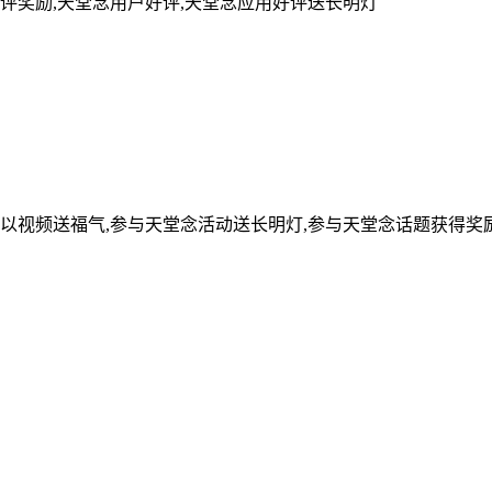
评奖励,天堂念用户好评,天堂念应用好评送长明灯
可以视频送福气,参与天堂念活动送长明灯,参与天堂念话题获得奖