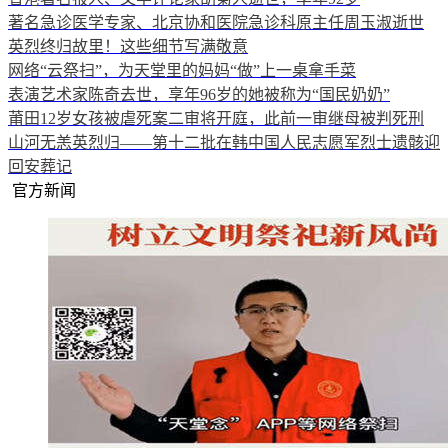
著名急诊医学专家、北京协和医院急诊科原主任周玉淑逝世
英烈终归故里！这些细节写满敬意
网络“云祭扫”，为天堂里的妈妈“做”上一桌拿手菜
表演艺术家陈奇去世，享年96岁的她被称为“国民奶奶”
莆田12岁女孩被虐死案二审将开庭，此前一审继母被判死刑
山河无恙英烈归——第十二批在韩中国人民志愿军烈士遗骸迎
回安葬记
官方新闻