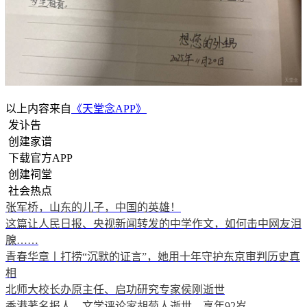
以上内容来自
《天堂念APP》
发讣告
创建家谱
下载官方APP
创建祠堂
社会热点
张军桥，山东的儿子，中国的英雄！
这篇让人民日报、央视新闻转发的中学作文，如何击中网友泪
腺……
青春华章丨打捞“沉默的证言”，她用十年守护东京审判历史真
相
北师大校长办原主任、启功研究专家侯刚逝世
香港著名报人、文学评论家胡菊人逝世，享年92岁