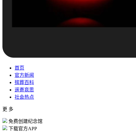
首页
官方新闻
殡葬百科
遥寄哀思
社会热点
更 多
免费创建纪念馆
下载官方APP