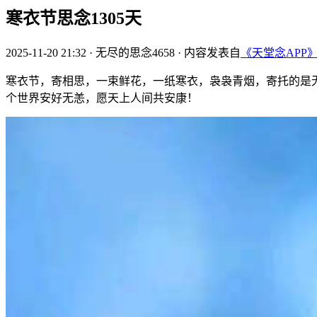
寒衣节思念1305天
2025-11-20 21:32
·
无尽的思念4658
·
内容发表自
《天堂念APP
寒衣节，寄相思，一束鲜花，一纸寒衣，袅袅青烟，寄托的是
个世界安好无恙，愿天上人间共安康！