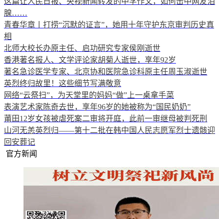
这篇让人民日报、央视新闻转发的中学作文，如何击中网友泪
腺……
青春华章丨打捞“沉默的证言”，她用十年守护东京审判历史真
相
北师大校长办原主任、启功研究专家侯刚逝世
香港著名报人、文学评论家胡菊人逝世，享年92岁
著名急诊医学专家、北京协和医院急诊科原主任周玉淑逝世
英烈终归故里！这些细节写满敬意
网络“云祭扫”，为天堂里的妈妈“做”上一桌拿手菜
表演艺术家陈奇去世，享年96岁的她被称为“国民奶奶”
莆田12岁女孩被虐死案二审将开庭，此前一审继母被判死刑
山河无恙英烈归——第十二批在韩中国人民志愿军烈士遗骸迎
回安葬记
官方新闻