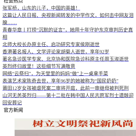
社会热点
张军桥，山东的儿子，中国的英雄！
这篇让人民日报、央视新闻转发的中学作文，如何击中网友泪
腺……
青春华章丨打捞“沉默的证言”，她用十年守护东京审判历史真
相
北师大校长办原主任、启功研究专家侯刚逝世
香港著名报人、文学评论家胡菊人逝世，享年92岁
著名急诊医学专家、北京协和医院急诊科原主任周玉淑逝世
英烈终归故里！这些细节写满敬意
网络“云祭扫”，为天堂里的妈妈“做”上一桌拿手菜
表演艺术家陈奇去世，享年96岁的她被称为“国民奶奶”
莆田12岁女孩被虐死案二审将开庭，此前一审继母被判死刑
山河无恙英烈归——第十二批在韩中国人民志愿军烈士遗骸迎
回安葬记
官方新闻