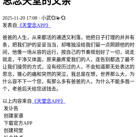
思念天堂的父亲
2025-11-20 17:08
·
小武💞💫💞
发表自
《天堂念APP》
爸爸的人生，从来都活的通透又利落，他把日子打理的井井有
条，把我们护的妥妥当当，却唯独没给我们留一点照顾他的时
间，他像一场从容的远行，按自己的节奏规划好了一切，说走
就走，干净又体面，原来最疼爱我们的人，连告别都选了最不
让我们操劳的方式，没有经历过的人，不会知道那无处表达的
思念，锥心的痛和突然的哭泣，我总是在想，世界那么大，为
什么容不下一个您，有那么多有爸爸的人，为什么不能多我一
个，老爸后天给您送钱去。
以上内容来自
《天堂念APP》
发讣告
创建家谱
下载官方APP
创建祠堂