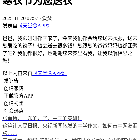
寒衣节为您送衣
2025-11-20 07:57
·
爱父
发表自
《天堂念APP》
爸爸，我跟姐姐都回家了，今天我们都会给您送去衣服，送去
您爱吃的饺子！也会送去很多钱！您跟您的爸爸妈妈也都团聚
了吧？我们都很好，也谢谢您来梦里看我，让我以解相思之
愁！
以上内容来自
《天堂念APP》
发讣告
创建家谱
下载官方APP
创建祠堂
社会热点
张军桥，山东的儿子，中国的英雄！
这篇让人民日报、央视新闻转发的中学作文，如何击中网友泪
腺……