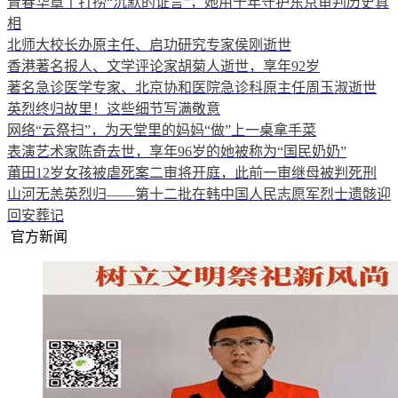
青春华章丨打捞“沉默的证言”，她用十年守护东京审判历史真
相
北师大校长办原主任、启功研究专家侯刚逝世
香港著名报人、文学评论家胡菊人逝世，享年92岁
著名急诊医学专家、北京协和医院急诊科原主任周玉淑逝世
英烈终归故里！这些细节写满敬意
网络“云祭扫”，为天堂里的妈妈“做”上一桌拿手菜
表演艺术家陈奇去世，享年96岁的她被称为“国民奶奶”
莆田12岁女孩被虐死案二审将开庭，此前一审继母被判死刑
山河无恙英烈归——第十二批在韩中国人民志愿军烈士遗骸迎
回安葬记
官方新闻