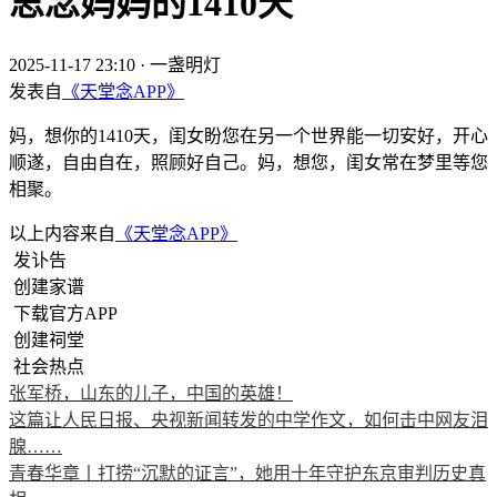
思念妈妈的1410天
2025-11-17 23:10
·
一盏明灯
发表自
《天堂念APP》
妈，想你的1410天，闺女盼您在另一个世界能一切安好，开心
顺遂，自由自在，照顾好自己。妈，想您，闺女常在梦里等您
相聚。
以上内容来自
《天堂念APP》
发讣告
创建家谱
下载官方APP
创建祠堂
社会热点
张军桥，山东的儿子，中国的英雄！
这篇让人民日报、央视新闻转发的中学作文，如何击中网友泪
腺……
青春华章丨打捞“沉默的证言”，她用十年守护东京审判历史真