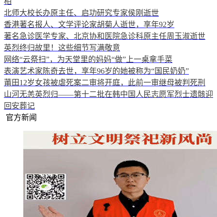
相
北师大校长办原主任、启功研究专家侯刚逝世
香港著名报人、文学评论家胡菊人逝世，享年92岁
著名急诊医学专家、北京协和医院急诊科原主任周玉淑逝世
英烈终归故里！这些细节写满敬意
网络“云祭扫”，为天堂里的妈妈“做”上一桌拿手菜
表演艺术家陈奇去世，享年96岁的她被称为“国民奶奶”
莆田12岁女孩被虐死案二审将开庭，此前一审继母被判死刑
山河无恙英烈归——第十二批在韩中国人民志愿军烈士遗骸迎
回安葬记
官方新闻