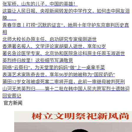
张军桥，山东的儿子，中国的英雄！
这篇让人民日报、央视新闻转发的中学作文，如何击中网友泪
腺……
青春华章丨打捞“沉默的证言”，她用十年守护东京审判历史真
相
北师大校长办原主任、启功研究专家侯刚逝世
香港著名报人、文学评论家胡菊人逝世，享年92岁
著名急诊医学专家、北京协和医院急诊科原主任周玉淑逝世
英烈终归故里！这些细节写满敬意
网络“云祭扫”，为天堂里的妈妈“做”上一桌拿手菜
表演艺术家陈奇去世，享年96岁的她被称为“国民奶奶”
莆田12岁女孩被虐死案二审将开庭，此前一审继母被判死刑
山河无恙英烈归——第十二批在韩中国人民志愿军烈士遗骸迎
回安葬记
官方新闻