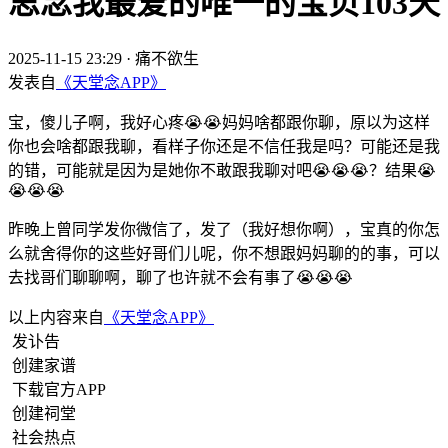
思念我最爱的唯一的宝贝103天
2025-11-15 23:29
·
痛不欲生
发表自
《天堂念APP》
宝，傻儿子啊，我好心疼😭😭妈妈啥都跟你聊，原以为这样
你也会啥都跟我聊，看样子你还是不信任我是吗？可能还是我
的错，可能就是因为是她你不敢跟我聊对吧😭😭😭？结果😭
😭😭😭
昨晚上曾同学发你微信了，发了（我好想你啊），宝真的你怎
么就舍得你的这些好哥们儿呢，你不想跟妈妈聊的的事，可以
去找哥们聊聊啊，聊了也许就不会有事了😭😭😭
以上内容来自
《天堂念APP》
发讣告
创建家谱
下载官方APP
创建祠堂
社会热点