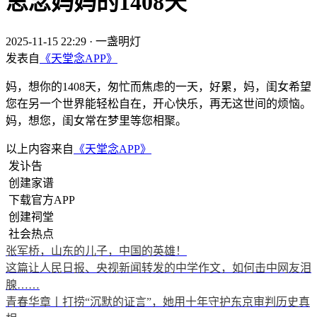
思念妈妈的1408天
2025-11-15 22:29
·
一盏明灯
发表自
《天堂念APP》
妈，想你的1408天，匆忙而焦虑的一天，好累，妈，闺女希望
您在另一个世界能轻松自在，开心快乐，再无这世间的烦恼。
妈，想您，闺女常在梦里等您相聚。
以上内容来自
《天堂念APP》
发讣告
创建家谱
下载官方APP
创建祠堂
社会热点
张军桥，山东的儿子，中国的英雄！
这篇让人民日报、央视新闻转发的中学作文，如何击中网友泪
腺……
青春华章丨打捞“沉默的证言”，她用十年守护东京审判历史真