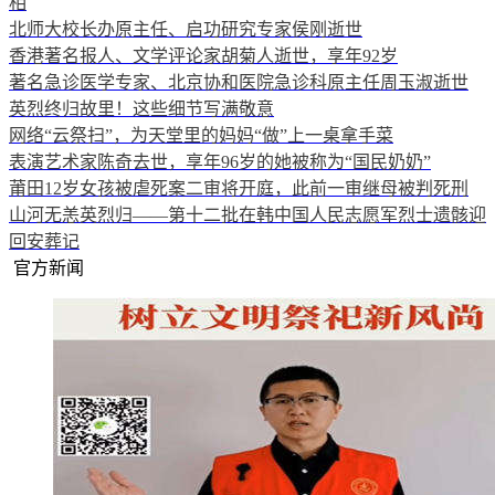
相
北师大校长办原主任、启功研究专家侯刚逝世
香港著名报人、文学评论家胡菊人逝世，享年92岁
著名急诊医学专家、北京协和医院急诊科原主任周玉淑逝世
英烈终归故里！这些细节写满敬意
网络“云祭扫”，为天堂里的妈妈“做”上一桌拿手菜
表演艺术家陈奇去世，享年96岁的她被称为“国民奶奶”
莆田12岁女孩被虐死案二审将开庭，此前一审继母被判死刑
山河无恙英烈归——第十二批在韩中国人民志愿军烈士遗骸迎
回安葬记
官方新闻