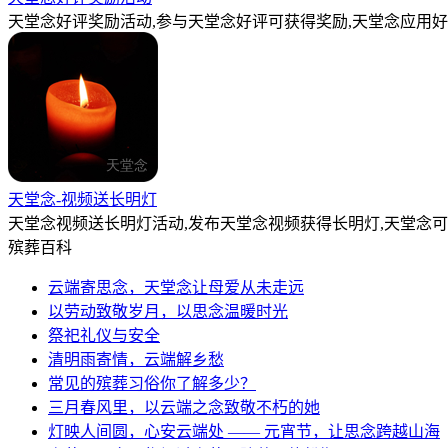
天堂念好评奖励活动,参与天堂念好评可获得奖励,天堂念应用好
天堂念-视频送长明灯
天堂念视频送长明灯活动,发布天堂念视频获得长明灯,天堂念
殡葬百科
云端寄思念，天堂念让母爱从未走远
以劳动致敬岁月，以思念温暖时光
祭祀礼仪与安全
清明雨寄情，云端解乡愁
常见的殡葬习俗你了解多少？
三月春风里，以云端之念致敬不朽的她
灯映人间圆，心安云端处 —— 元宵节，让思念跨越山海