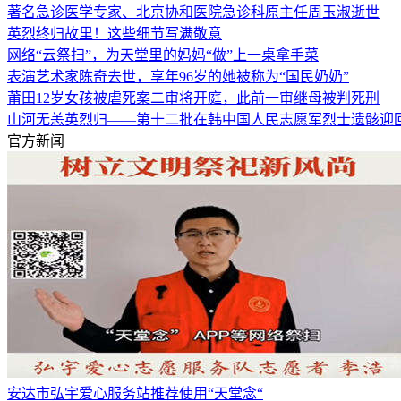
著名急诊医学专家、北京协和医院急诊科原主任周玉淑逝世
英烈终归故里！这些细节写满敬意
网络“云祭扫”，为天堂里的妈妈“做”上一桌拿手菜
表演艺术家陈奇去世，享年96岁的她被称为“国民奶奶”
莆田12岁女孩被虐死案二审将开庭，此前一审继母被判死刑
山河无恙英烈归——第十二批在韩中国人民志愿军烈士遗骸迎
官方新闻
安达市弘宇爱心服务站推荐使用“天堂念“