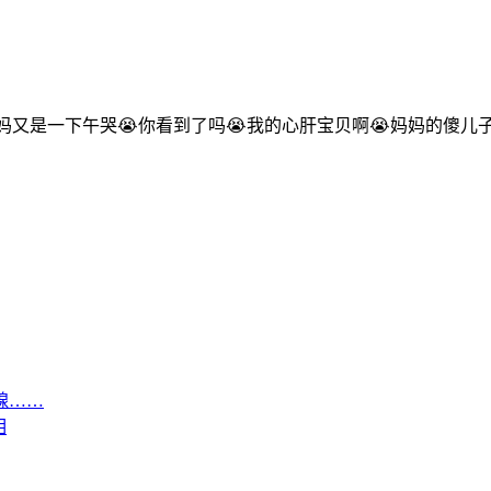
一下午哭😭你看到了吗😭我的心肝宝贝啊😭妈妈的傻儿子啊😭
腺……
相