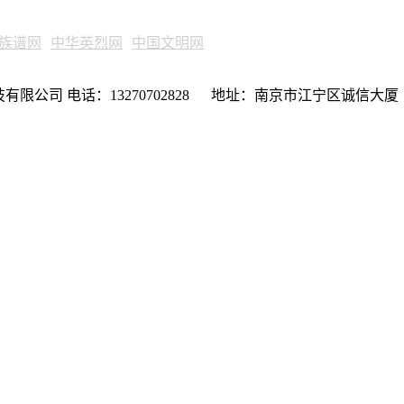
族谱网
中华英烈网
中国文明网
限公司 电话：13270702828 地址：南京市江宁区诚信大厦