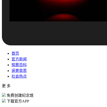
首页
官方新闻
殡葬百科
遥寄哀思
社会热点
更 多
免费创建纪念馆
下载官方APP