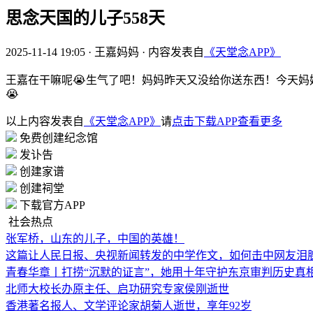
思念天国的儿子558天
2025-11-14 19:05
·
王嘉妈妈
·
内容发表自
《天堂念APP》
王嘉在干嘛呢😭生气了吧！妈妈昨天又没给你送东西！今天妈妈又是
😭
以上内容发表自
《天堂念APP》
请
点击下载APP查看更多
免费创建纪念馆
发讣告
创建家谱
创建祠堂
下载官方APP
社会热点
张军桥，山东的儿子，中国的英雄！
这篇让人民日报、央视新闻转发的中学作文，如何击中网友泪
青春华章丨打捞“沉默的证言”，她用十年守护东京审判历史真
北师大校长办原主任、启功研究专家侯刚逝世
香港著名报人、文学评论家胡菊人逝世，享年92岁