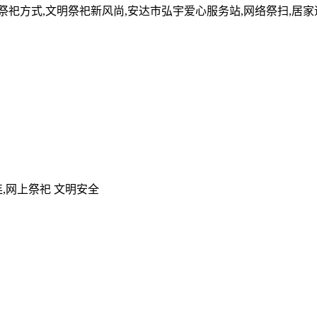
的祭祀方式,文明祭祀新风尚,安达市弘宇爱心服务站,网络祭扫,居
,网上祭祀 文明安全