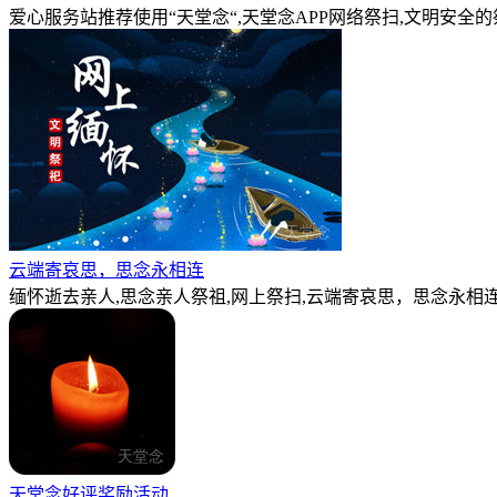
爱心服务站推荐使用“天堂念“,天堂念APP网络祭扫,文明安全
云端寄哀思，思念永相连
缅怀逝去亲人,思念亲人祭祖,网上祭扫,云端寄哀思，思念永相连
天堂念好评奖励活动