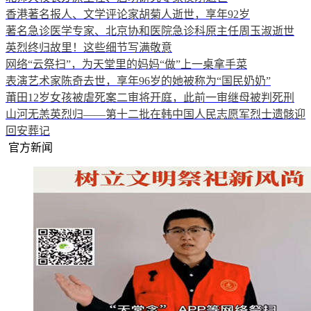
香港著名报人、文学评论家胡菊人逝世，享年92岁
著名急诊医学专家、北京协和医院急诊科原主任周玉淑逝世
英烈终归故里！这些细节写满敬意
网络“云祭扫”，为天堂里的妈妈“做”上一桌拿手菜
表演艺术家陈奇去世，享年96岁的她被称为“国民奶奶”
莆田12岁女孩被虐死案二审将开庭，此前一审继母被判死刑
山河无恙英烈归——第十二批在韩中国人民志愿军烈士遗骸迎
回安葬记
官方新闻