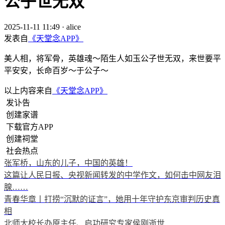
公子世无双
2025-11-11 11:49
·
alice
发表自
《天堂念APP》
美人相，将军骨，英雄魂～陌生人如玉公子世无双，来世要平
平安安，长命百岁～于公子～
以上内容来自
《天堂念APP》
发讣告
创建家谱
下载官方APP
创建祠堂
社会热点
张军桥，山东的儿子，中国的英雄！
这篇让人民日报、央视新闻转发的中学作文，如何击中网友泪
腺……
青春华章丨打捞“沉默的证言”，她用十年守护东京审判历史真
相
北师大校长办原主任、启功研究专家侯刚逝世