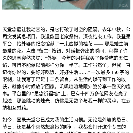
天堂念最让我动容的，是它打破了时空的阻隔。去年中秋，公
司突发紧急项目，我没能回老家祭扫。深夜结束工作，我登录
平台，给外婆的纪念馆献了一束虚拟的桂花 —— 那是她生前
最爱的花。点击 “留言” 按钮，对话框弹出的瞬间，积攒了许
久的思念突然决堤：“外婆，今年的月饼我买了你爱吃的五仁
馅，可惜不能像以前那样分你一半了。工作虽然忙，但我一直
记得你说的，要好好吃饭、好好生活……” 一次最多 150 字的
限制，让我写了足足十二条留言，从生活的琐碎到工作的收
获，就像小时候放学回家，叽叽喳喳地跟外婆分享一整天的趣
事。平台里的 “思念祈福墙” 上，已有十四万多位网友点亮了
蜡烛，那些跳动的烛光，仿佛是无数个与我一样的灵魂，在云
端相互慰藉。
如今，登录天堂念已成为我的生活习惯。无论是外婆的忌日、
节日，还是某个突然想念她的瞬间，我都会打开这个专属的