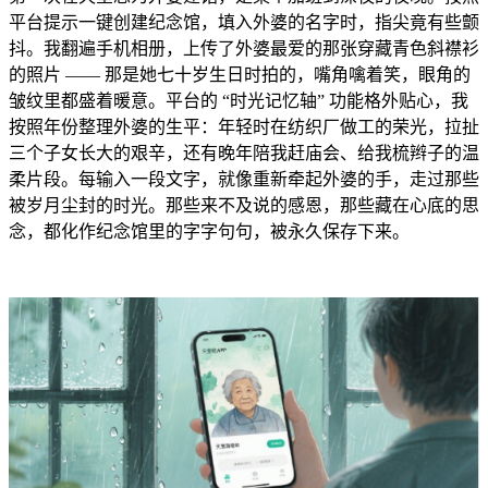
平台提示一键创建纪念馆，填入外婆的名字时，指尖竟有些颤
抖。我翻遍手机相册，上传了外婆最爱的那张穿藏青色斜襟衫
的照片 —— 那是她七十岁生日时拍的，嘴角噙着笑，眼角的
皱纹里都盛着暖意。平台的 “时光记忆轴” 功能格外贴心，我
按照年份整理外婆的生平：年轻时在纺织厂做工的荣光，拉扯
三个子女长大的艰辛，还有晚年陪我赶庙会、给我梳辫子的温
柔片段。每输入一段文字，就像重新牵起外婆的手，走过那些
被岁月尘封的时光。那些来不及说的感恩，那些藏在心底的思
念，都化作纪念馆里的字字句句，被永久保存下来。