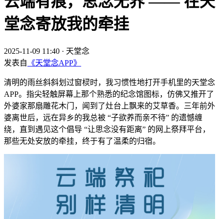
云端有痕，思念无界 —— 在天
堂念寄放我的牵挂
2025-11-09 11:40
·
天堂念
发表自
《天堂念APP》
清明的雨丝斜斜划过窗棂时，我习惯性地打开手机里的天堂念
APP。指尖轻触屏幕上那个熟悉的纪念馆图标，仿佛又推开了
外婆家那扇雕花木门，闻到了灶台上飘来的艾草香。三年前外
婆离世后，远在异乡的我总被 “子欲养而亲不待” 的遗憾缠
绕，直到遇见这个倡导 “让思念没有距离” 的网上祭拜平台，
那些无处安放的牵挂，终于有了温柔的归宿。