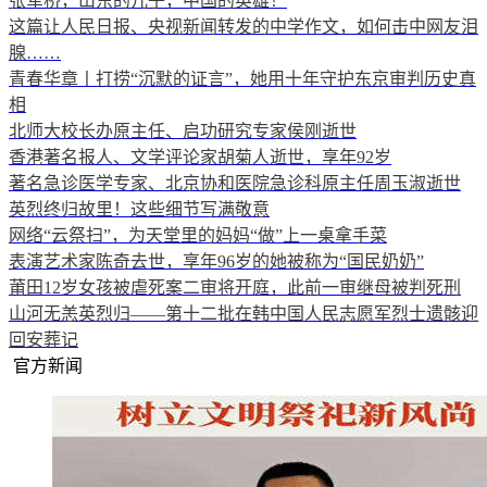
张军桥，山东的儿子，中国的英雄！
这篇让人民日报、央视新闻转发的中学作文，如何击中网友泪
腺……
青春华章丨打捞“沉默的证言”，她用十年守护东京审判历史真
相
北师大校长办原主任、启功研究专家侯刚逝世
香港著名报人、文学评论家胡菊人逝世，享年92岁
著名急诊医学专家、北京协和医院急诊科原主任周玉淑逝世
英烈终归故里！这些细节写满敬意
网络“云祭扫”，为天堂里的妈妈“做”上一桌拿手菜
表演艺术家陈奇去世，享年96岁的她被称为“国民奶奶”
莆田12岁女孩被虐死案二审将开庭，此前一审继母被判死刑
山河无恙英烈归——第十二批在韩中国人民志愿军烈士遗骸迎
回安葬记
官方新闻