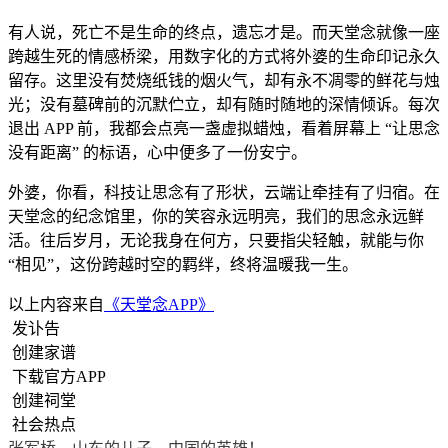
有人说，死亡不是生命的终点，遗忘才是。而天堂念就像一座
跨越生死的情感桥梁，用数字化的方式将外婆的生命印记永久
留存。这里没有焚烧纸钱的烟火气，却有永不凋零的鲜花与烛
光；没有墓碑前的沉默伫立，却有随时随地的深情倾诉。每次
退出 APP 前，我都会点亮一盏虚拟蜡烛，看着屏幕上 “让思念
没有距离” 的标语，心中便多了一份安宁。
外婆，你看，科技让思念有了形状，云端让牵挂有了归宿。在
天堂念的纪念馆里，你的笑容永远明亮，我们的思念永远鲜
活。往后岁月，无论我身在何方，只要指尖轻触，就能与你
“相见”，这份跨越时空的羁绊，终将温暖我一生。
以上内容来自
《天堂念APP》
发讣告
创建家谱
下载官方APP
创建祠堂
社会热点