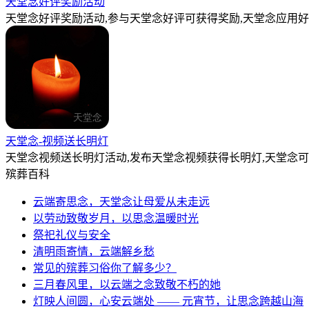
天堂念好评奖励活动
天堂念好评奖励活动,参与天堂念好评可获得奖励,天堂念应用好
天堂念-视频送长明灯
天堂念视频送长明灯活动,发布天堂念视频获得长明灯,天堂念
殡葬百科
云端寄思念，天堂念让母爱从未走远
以劳动致敬岁月，以思念温暖时光
祭祀礼仪与安全
清明雨寄情，云端解乡愁
常见的殡葬习俗你了解多少？
三月春风里，以云端之念致敬不朽的她
灯映人间圆，心安云端处 —— 元宵节，让思念跨越山海