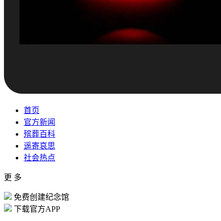
首页
官方新闻
殡葬百科
遥寄哀思
社会热点
更 多
免费创建纪念馆
下载官方APP