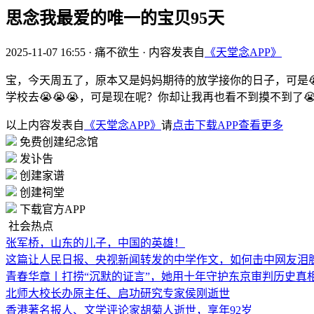
思念我最爱的唯一的宝贝95天
2025-11-07 16:55
·
痛不欲生
·
内容发表自
《天堂念APP》
宝，今天周五了，原本又是妈妈期待的放学接你的日子，可是
学校去😭😭😭，可是现在呢？你却让我再也看不到摸不到了😭
以上内容发表自
《天堂念APP》
请
点击下载APP查看更多
免费创建纪念馆
发讣告
创建家谱
创建祠堂
下载官方APP
社会热点
张军桥，山东的儿子，中国的英雄！
这篇让人民日报、央视新闻转发的中学作文，如何击中网友泪
青春华章丨打捞“沉默的证言”，她用十年守护东京审判历史真
北师大校长办原主任、启功研究专家侯刚逝世
香港著名报人、文学评论家胡菊人逝世，享年92岁