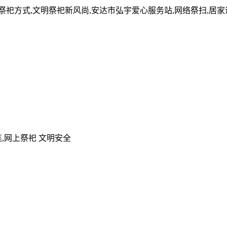
的祭祀方式,文明祭祀新风尚,安达市弘宇爱心服务站,网络祭扫,居
,网上祭祀 文明安全