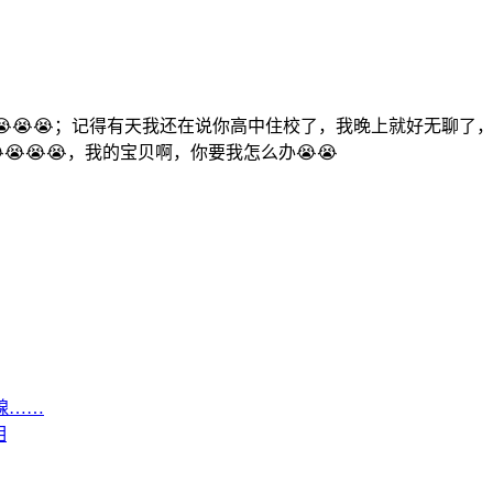
😭😭；记得有天我还在说你高中住校了，我晚上就好无聊了
😭😭😭，我的宝贝啊，你要我怎么办😭😭
腺……
相