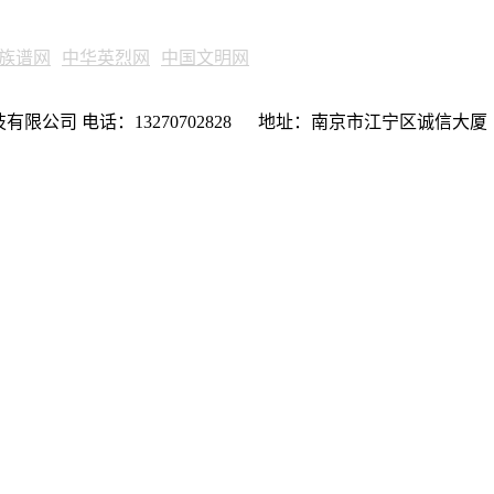
族谱网
中华英烈网
中国文明网
限公司 电话：13270702828 地址：南京市江宁区诚信大厦