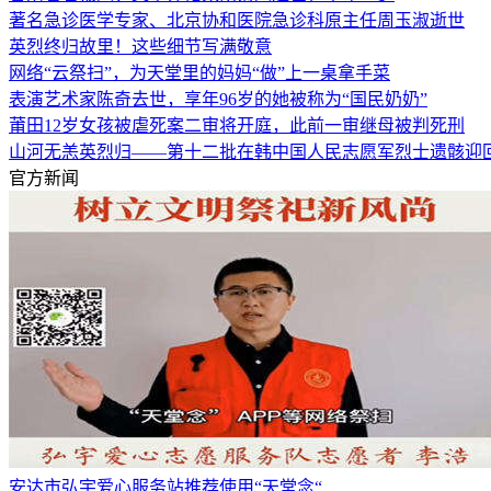
著名急诊医学专家、北京协和医院急诊科原主任周玉淑逝世
英烈终归故里！这些细节写满敬意
网络“云祭扫”，为天堂里的妈妈“做”上一桌拿手菜
表演艺术家陈奇去世，享年96岁的她被称为“国民奶奶”
莆田12岁女孩被虐死案二审将开庭，此前一审继母被判死刑
山河无恙英烈归——第十二批在韩中国人民志愿军烈士遗骸迎
官方新闻
安达市弘宇爱心服务站推荐使用“天堂念“