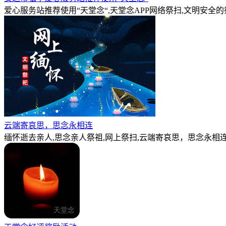
爱心服务站推荐使用“天堂念“,天堂念APP网络祭扫,文明安全
云端寄哀思，思念永相连
缅怀逝去亲人,思念亲人祭祖,网上祭扫,云端寄哀思，思念永相连