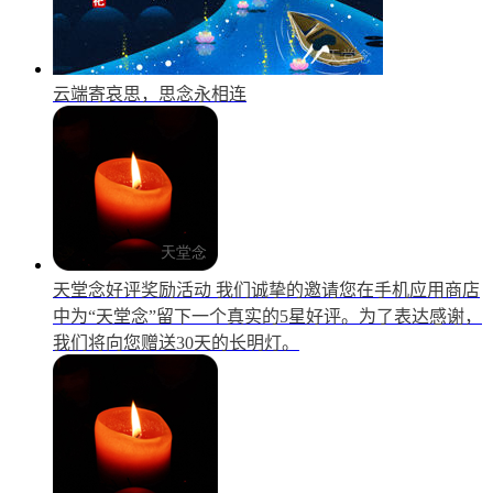
云端寄哀思，思念永相连
天堂念好评奖励活动
我们诚挚的邀请您在手机应用商店
中为“天堂念”留下一个真实的5星好评。为了表达感谢，
我们将向您赠送30天的长明灯。