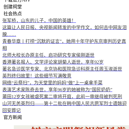
创建祠堂
社会热点
张军桥，山东的儿子，中国的英雄！
这篇让人民日报、央视新闻转发的中学作文，如何击中网友泪
腺……
青春华章丨打捞“沉默的证言”，她用十年守护东京审判历史真
相
北师大校长办原主任、启功研究专家侯刚逝世
香港著名报人、文学评论家胡菊人逝世，享年92岁
著名急诊医学专家、北京协和医院急诊科原主任周玉淑逝世
英烈终归故里！这些细节写满敬意
网络“云祭扫”，为天堂里的妈妈“做”上一桌拿手菜
表演艺术家陈奇去世，享年96岁的她被称为“国民奶奶”
莆田12岁女孩被虐死案二审将开庭，此前一审继母被判死刑
山河无恙英烈归——第十二批在韩中国人民志愿军烈士遗骸迎
回安葬记
官方新闻