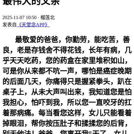
最伟大的父亲
2025-11-07 10:50
·
榴莲北
发表自
《天堂念APP》
最敬爱的爸爸，你勤劳，能吃苦，善
良，老是存钱舍不得花钱，长年有病，几
乎天天吃药，您的药盒在家里堆积如山，
可是你从来都不吭一声，哪怕是癌症晚期
的后面几天，你痛得只是握紧拳头，趴在
桌子上，从未大声叫出来，我知道您是怕
我担心，怕吓到我，所以您一直咬牙的扛
着那病痛。每当看您这样，女儿只能看着
掉眼泪，帮你按压肚子和揉揉您的后背，
别无他法！爸爸，您离开我5天了，女儿