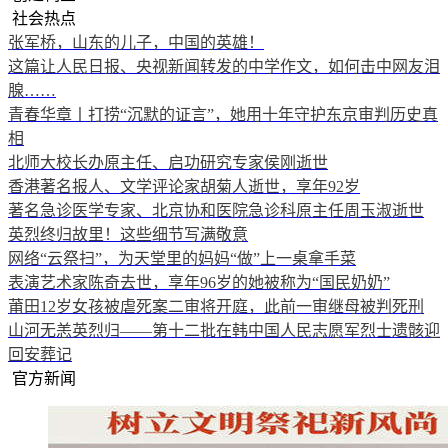
社会热点
张军桥，山东的儿子，中国的英雄！
这篇让人民日报、央视新闻转发的中学作文，如何击中网友泪
腺……
青春华章丨打捞“沉默的证言”，她用十年守护东京审判历史真
相
北师大校长办原主任、启功研究专家侯刚逝世
香港著名报人、文学评论家胡菊人逝世，享年92岁
著名急诊医学专家、北京协和医院急诊科原主任周玉淑逝世
英烈终归故里！这些细节写满敬意
网络“云祭扫”，为天堂里的妈妈“做”上一桌拿手菜
表演艺术家陈奇去世，享年96岁的她被称为“国民奶奶”
莆田12岁女孩被虐死案二审将开庭，此前一审继母被判死刑
山河无恙英烈归——第十二批在韩中国人民志愿军烈士遗骸迎
回安葬记
官方新闻