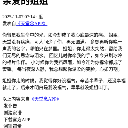
亲爱的姐姐
2025-11-07 07:14
·
度
发表自
《天堂念APP》
你曾是我生命中的光，如今却成了我心底最深的痛。 姐姐，
天堂没有病痛，可人间少了你，再无圆满。 多想再听你唤一
声我的名字，哪怕只在梦里。 姐姐，你走得太突然，留给我
们无尽的思念与泪水。 回忆儿时你牵我的手，如今只剩冰冷
的相片作伴。 小时候你为我挡风雨，如今连为你撑伞都成了
奢望。 每当夜深人静，我总想起你温柔的笑脸，心如刀割。
姐姐你走的时候，我觉得你好没福气，辛苦半辈子，还没享福
就走了，后来才明白是我没福气，早早就没姐姐叫了。
以上内容来自
《天堂念APP》
发讣告
创建家谱
下载官方APP
创建祠堂