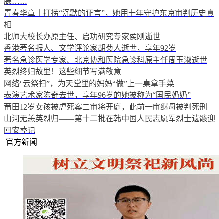
腺……
青春华章丨打捞“沉默的证言”，她用十年守护东京审判历史真
相
北师大校长办原主任、启功研究专家侯刚逝世
香港著名报人、文学评论家胡菊人逝世，享年92岁
著名急诊医学专家、北京协和医院急诊科原主任周玉淑逝世
英烈终归故里！这些细节写满敬意
网络“云祭扫”，为天堂里的妈妈“做”上一桌拿手菜
表演艺术家陈奇去世，享年96岁的她被称为“国民奶奶”
莆田12岁女孩被虐死案二审将开庭，此前一审继母被判死刑
山河无恙英烈归——第十二批在韩中国人民志愿军烈士遗骸迎
回安葬记
官方新闻