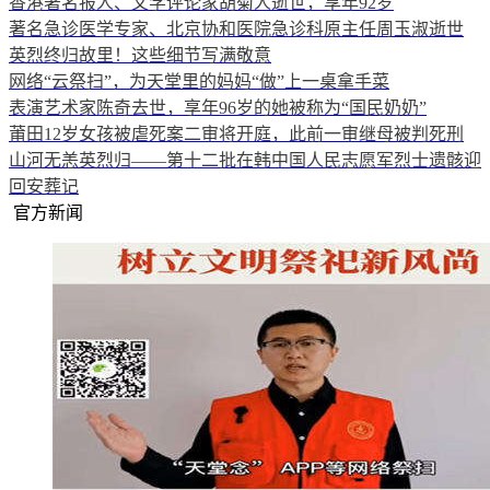
香港著名报人、文学评论家胡菊人逝世，享年92岁
著名急诊医学专家、北京协和医院急诊科原主任周玉淑逝世
英烈终归故里！这些细节写满敬意
网络“云祭扫”，为天堂里的妈妈“做”上一桌拿手菜
表演艺术家陈奇去世，享年96岁的她被称为“国民奶奶”
莆田12岁女孩被虐死案二审将开庭，此前一审继母被判死刑
山河无恙英烈归——第十二批在韩中国人民志愿军烈士遗骸迎
回安葬记
官方新闻