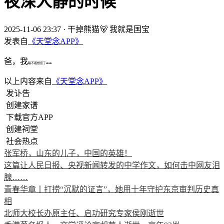
夜深人静的时候
2025-11-06 23:37
·
干掉熊猫🐻 我就是国宝
发表自
《天堂念APP》
爸，我
睡不着想您了🙏🙏
以上内容来自
《天堂念APP》
发讣告
创建家谱
下载官方APP
创建祠堂
社会热点
张军桥，山东的儿子，中国的英雄！
这篇让人民日报、央视新闻转发的中学作文，如何击中网友泪
腺……
青春华章丨打捞“沉默的证言”，她用十年守护东京审判历史真
相
北师大校长办原主任、启功研究专家侯刚逝世