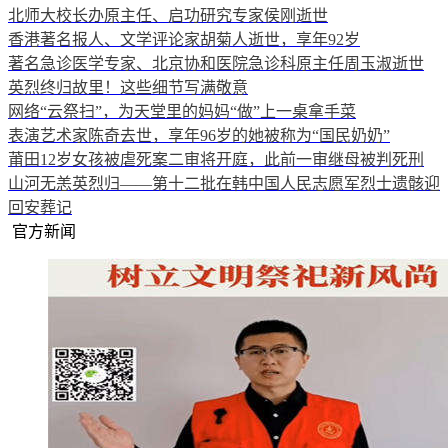
北师大校长办原主任、启功研究专家侯刚逝世
香港著名报人、文学评论家胡菊人逝世，享年92岁
著名急诊医学专家、北京协和医院急诊科原主任周玉淑逝世
英烈终归故里！这些细节写满敬意
网络“云祭扫”，为天堂里的妈妈“做”上一桌拿手菜
表演艺术家陈奇去世，享年96岁的她被称为“国民奶奶”
莆田12岁女孩被虐死案二审将开庭，此前一审继母被判死刑
山河无恙英烈归——第十二批在韩中国人民志愿军烈士遗骸迎
回安葬记
官方新闻