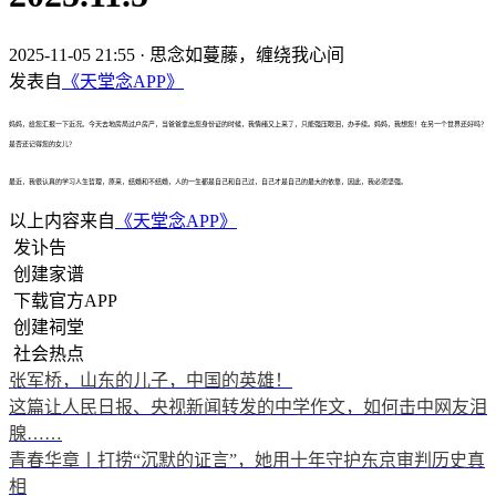
2025-11-05 21:55
·
思念如蔓藤，缠绕我心间
发表自
《天堂念APP》
妈妈，给您汇报一下近况。今天去地房局过户房产，当爸爸拿出您身份证的时候，我情绪又上来了，只能强压眼泪，办手续。妈妈，我想您！在另一个世界还好吗？
是否还记得您的女儿？
最近，我很认真的学习人生哲理，原来，结婚和不结婚，人的一生都是自己和自己过，自己才是自己的最大的依靠，因此，我必须坚强。
以上内容来自
《天堂念APP》
发讣告
创建家谱
下载官方APP
创建祠堂
社会热点
张军桥，山东的儿子，中国的英雄！
这篇让人民日报、央视新闻转发的中学作文，如何击中网友泪
腺……
青春华章丨打捞“沉默的证言”，她用十年守护东京审判历史真
相