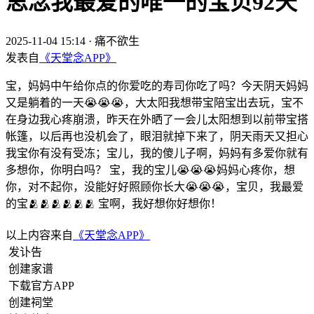
思念我最爱的唯一的宝贝92天
2025-11-04 15:14
·
痛不欲生
发表自
《天堂念APP》
宝，妈妈中午给你点的你爱吃的寿司你吃了吗？今天阴天妈妈
又是躺着的一天😭😭😭，大太阳我想带宝陪宝出去玩，宝不
在身边我心疼崩溃，昨天在外晒了一会儿太阳想到以前带宝搭
帐篷，以后再也没机会了，眼泪就掉下来了，阴天雨天又担心
我宝你有没有受冻；宝儿，我的傻儿子啊，妈妈有多爱你就有
多想你，你明白吗？ 宝，我的宝儿😭😭😭妈妈心疼你，想
你，对不起你，没能好好照顾你长大😭😭😭，宝贝，我最爱
的宝🫂🫂🫂🫂🫂🫂 宝啊，我好想你好想你！
以上内容来自
《天堂念APP》
发讣告
创建家谱
下载官方APP
创建祠堂