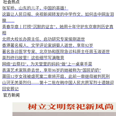
社会热点
张军桥，山东的儿子，中国的英雄！
这篇让人民日报、央视新闻转发的中学作文，如何击中网友泪
腺……
青春华章丨打捞“沉默的证言”，她用十年守护东京审判历史真
相
北师大校长办原主任、启功研究专家侯刚逝世
香港著名报人、文学评论家胡菊人逝世，享年92岁
著名急诊医学专家、北京协和医院急诊科原主任周玉淑逝世
英烈终归故里！这些细节写满敬意
网络“云祭扫”，为天堂里的妈妈“做”上一桌拿手菜
表演艺术家陈奇去世，享年96岁的她被称为“国民奶奶”
莆田12岁女孩被虐死案二审将开庭，此前一审继母被判死刑
山河无恙英烈归——第十二批在韩中国人民志愿军烈士遗骸迎
回安葬记
官方新闻