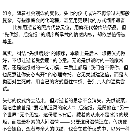
如今，随着社会观念的变化，头七的仪式或许不再像过去那般
复杂，有些家庭会简化流程，甚至用更现代的方式缅怀逝者
—— 比如用逝者的照片代替灵位，用鲜花代替传统祭品，但
“先供饭、后烧纸” 的顺序所承载的情感内核，却依然值得被
尊重。
其实，纠结 “先供后烧” 的顺序，本质上是后人 “想把仪式做
好，不想让逝者受委屈” 的心意。无论是供饭时的一碗家常
菜，还是烧纸时的一句叮嘱，本质上都是 “我们舍不得你，但
也愿意让你安心离开” 的心理寄托。它无关封建迷信，而是人
类面对生死时，用自己的方式留住情感、告别亲人的温柔尝
试。
头七的仪式终会结束，但对逝者的思念不会消失。先供饭菜，
是记住他曾是 “爱吃某道菜的家人”；后烧纸，是愿他在 “另一
个世界” 无牵无挂。这份顺序背后，藏着的从来不是冰冷的规
矩，而是最朴素的人间温情 —— 只要这份温情还在，传统便
不会褪色，逝者与亲人的联结，也会在这份仪式中，以另一种