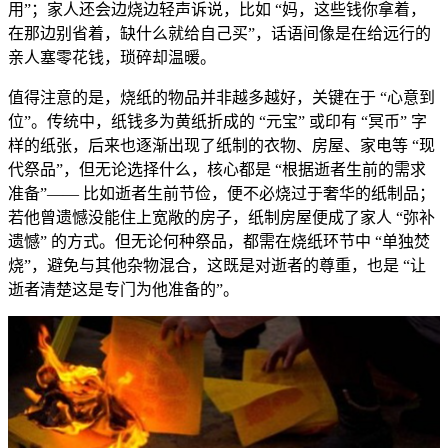
用”；家人还会边烧边轻声诉说，比如 “妈，这些钱你拿着，
在那边别省着，缺什么就给自己买”，话语间像是在给远行的
亲人塞零花钱，琐碎却温暖。
值得注意的是，烧纸的物品并非越多越好，关键在于 “心意到
位”。传统中，纸钱多为黄纸折成的 “元宝” 或印有 “冥币” 字
样的纸张，后来也逐渐出现了纸制的衣物、房屋、家电等 “现
代祭品”，但无论选择什么，核心都是 “根据逝者生前的需求
准备”—— 比如逝者生前节俭，便不必烧过于奢华的纸制品；
若他曾遗憾没能住上宽敞的房子，纸制房屋便成了家人 “弥补
遗憾” 的方式。但无论何种祭品，都需在烧纸环节中 “单独焚
烧”，避免与其他杂物混合，这既是对逝者的尊重，也是 “让
逝者清楚这是专门为他准备的”。