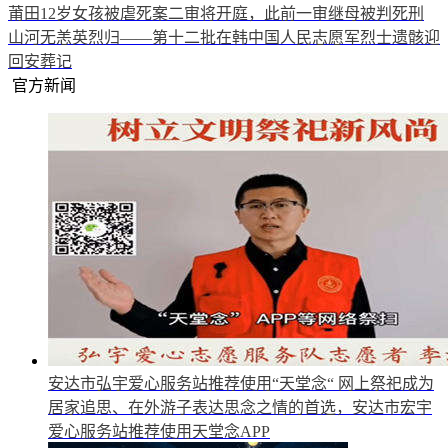
莆田12岁女孩被虐死案二审将开庭，此前一审继母被判死刑
山河无恙英烈归——第十二批在韩中国人民志愿军烈士遗骸迎
回安葬记
官方新闻
安达市弘宇爱心服务站推荐使用“天堂念“
网上祭祀成为
居家追思、在外游子表达思念之情的首选，安达市宏宇
爱心服务站推荐使用天堂念APP