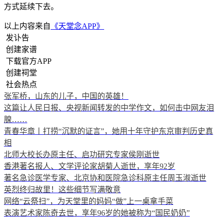
方式延续下去。
以上内容来自
《天堂念APP》
发讣告
创建家谱
下载官方APP
创建祠堂
社会热点
张军桥，山东的儿子，中国的英雄！
这篇让人民日报、央视新闻转发的中学作文，如何击中网友泪
腺……
青春华章丨打捞“沉默的证言”，她用十年守护东京审判历史真
相
北师大校长办原主任、启功研究专家侯刚逝世
香港著名报人、文学评论家胡菊人逝世，享年92岁
著名急诊医学专家、北京协和医院急诊科原主任周玉淑逝世
英烈终归故里！这些细节写满敬意
网络“云祭扫”，为天堂里的妈妈“做”上一桌拿手菜
表演艺术家陈奇去世，享年96岁的她被称为“国民奶奶”