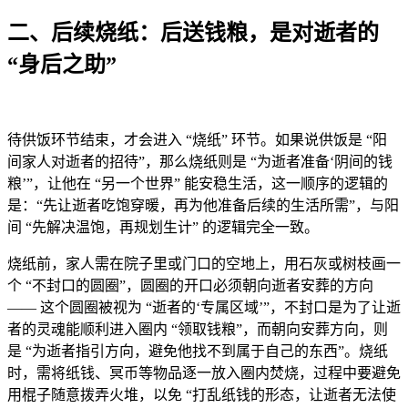
二、后续烧纸：后送钱粮，是对逝者的
“身后之助”
待供饭环节结束，才会进入 “烧纸” 环节。如果说供饭是 “阳
间家人对逝者的招待”，那么烧纸则是 “为逝者准备‘阴间的钱
粮’”，让他在 “另一个世界” 能安稳生活，这一顺序的逻辑的
是：“先让逝者吃饱穿暖，再为他准备后续的生活所需”，与阳
间 “先解决温饱，再规划生计” 的逻辑完全一致。
烧纸前，家人需在院子里或门口的空地上，用石灰或树枝画一
个 “不封口的圆圈”，圆圈的开口必须朝向逝者安葬的方向
—— 这个圆圈被视为 “逝者的‘专属区域’”，不封口是为了让逝
者的灵魂能顺利进入圈内 “领取钱粮”，而朝向安葬方向，则
是 “为逝者指引方向，避免他找不到属于自己的东西”。烧纸
时，需将纸钱、冥币等物品逐一放入圈内焚烧，过程中要避免
用棍子随意拨弄火堆，以免 “打乱纸钱的形态，让逝者无法使