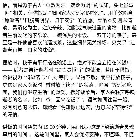
信，而是源于古人 “单数为阳、双数为阴” 的认知，头七虽与
“阴” 相关，但供饭是 “阳间家人对逝者的招待”，用单数暗含
“愿逝者早日脱离阴界、归于安宁” 的祈愿。菜品本身则以清
淡、易消化为主，避免辛辣、油腻或气味过重的食物，比如逝
者生前爱吃的家常菜、一碗温热的米饭、一双干净的筷子，甚
至是一杯他曾喜欢的酒或茶，这些细节无关排场，只关乎 “让
逝者再尝一口家的味道”。
摆放时，筷子需平行搭在碗沿上，绝对不能直立插在米饭中
—— 后者是祭祀逝者时 “给亡灵插香” 的做法，若用于供饭，
会被视为 “将逝者与‘亡灵’等同”，显得不敬；而平行放筷子，
更像是家人吃饭时 “暂时放下筷子” 的状态，暗含 “等逝者吃
完，我们再继续生活” 的默契。摆好饭菜后，家人会轻声呼唤
逝者的名字，比如 “爸，回来吃饭了”，语气如同往常一般，
没有刻意的悲伤，却藏着 “明知你已远去，仍愿以家常待你”
的深情。
供饭的时间通常为 15-30 分钟，民间认为这是 “留给逝者灵魂
享用的时间”。这段时间里，家人会保持安静，不喧哗、不随