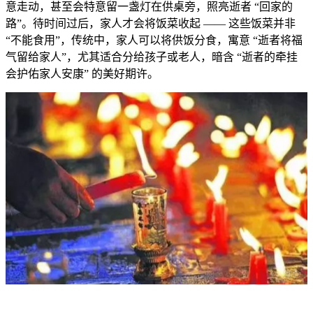
意走动，甚至会特意留一盏灯在供桌旁，照亮逝者 “回家的
路”。待时间过后，家人才会将饭菜收起 —— 这些饭菜并非
“不能食用”，传统中，家人可以将供饭分食，寓意 “逝者将福
气留给家人”，尤其适合分给孩子或老人，暗含 “逝者的牵挂
会护佑家人安康” 的美好期许。