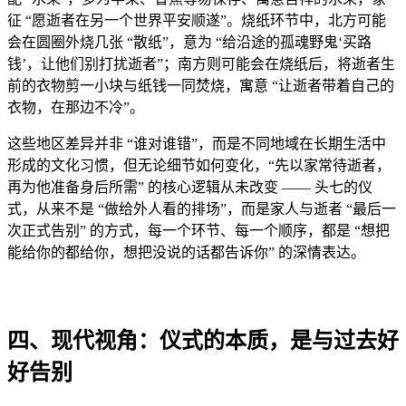
征 “愿逝者在另一个世界平安顺遂”。烧纸环节中，北方可能
会在圆圈外烧几张 “散纸”，意为 “给沿途的孤魂野鬼‘买路
钱’，让他们别打扰逝者”；南方则可能会在烧纸后，将逝者生
前的衣物剪一小块与纸钱一同焚烧，寓意 “让逝者带着自己的
衣物，在那边不冷”。
这些地区差异并非 “谁对谁错”，而是不同地域在长期生活中
形成的文化习惯，但无论细节如何变化，“先以家常待逝者，
再为他准备身后所需” 的核心逻辑从未改变 —— 头七的仪
式，从来不是 “做给外人看的排场”，而是家人与逝者 “最后一
次正式告别” 的方式，每一个环节、每一个顺序，都是 “想把
能给你的都给你，想把没说的话都告诉你” 的深情表达。
四、现代视角：仪式的本质，是与过去好
好告别