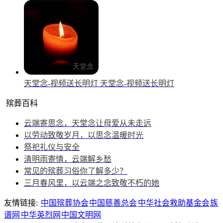
天堂念-视频送长明灯
天堂念-视频送长明灯
殡葬百科
云端寄思念，天堂念让母爱从未走远
以劳动致敬岁月，以思念温暖时光
祭祀礼仪与安全
清明雨寄情，云端解乡愁
常见的殡葬习俗你了解多少？
三月春风里，以云端之念致敬不朽的她
友情链接:
中国殡葬协会
中国慈善总会
中华社会救助基金会
族
谱网
中华英烈网
中国文明网