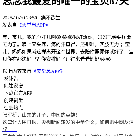
思念我最爱的唯一的宝贝87天
2025-10-30 23:50
·
痛不欲生
发表自
《天堂念APP》
宝，宝儿，我的心肝儿啊😭😭😭我好想你，妈妈已经要崩溃
无力了。晚上又头疼，疼的汗直冒，还想吐，四肢无力 ；宝
儿，妈妈如果就这样离开这个世界，去陪你照顾你就好了，宝
贝你在那边好吗？你安排好了记得来看看妈妈😭😭
以上内容来自
《天堂念APP》
发讣告
创建家谱
下载官方APP
创建祠堂
社会热点
张军桥，山东的儿子，中国的英雄！
这篇让人民日报、央视新闻转发的中学作文，如何击中网友泪
腺……