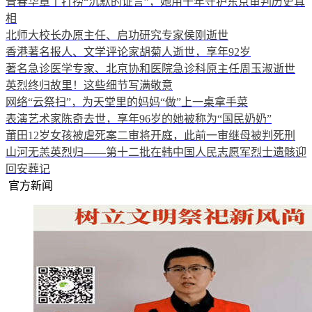
青春华章丨打捞“沉默的证言”，她用十年守护东京审判历史真
相
北师大校长办原主任、启功研究专家侯刚逝世
香港著名报人、文学评论家胡菊人逝世，享年92岁
著名急诊医学专家、北京协和医院急诊科原主任周玉淑逝世
英烈终归故里！这些细节写满敬意
网络“云祭扫”，为天堂里的妈妈“做”上一桌拿手菜
表演艺术家陈奇去世，享年96岁的她被称为“国民奶奶”
莆田12岁女孩被虐死案二审将开庭，此前一审继母被判死刑
山河无恙英烈归——第十二批在韩中国人民志愿军烈士遗骸迎
回安葬记
官方新闻