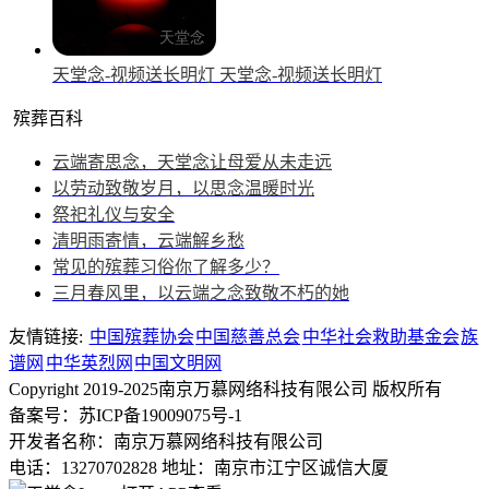
天堂念-视频送长明灯
天堂念-视频送长明灯
殡葬百科
云端寄思念，天堂念让母爱从未走远
以劳动致敬岁月，以思念温暖时光
祭祀礼仪与安全
清明雨寄情，云端解乡愁
常见的殡葬习俗你了解多少？
三月春风里，以云端之念致敬不朽的她
友情链接:
中国殡葬协会
中国慈善总会
中华社会救助基金会
族
谱网
中华英烈网
中国文明网
Copyright 2019-2025南京万慕网络科技有限公司 版权所有
备案号：苏ICP备19009075号-1
开发者名称：南京万慕网络科技有限公司
电话：13270702828
地址：南京市江宁区诚信大厦