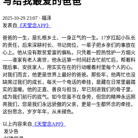
写给我最爱的爸爸
2025-10-29 23:07
·
福泽
发表自
《天堂念APP》
爸爸的一生，是扎根乡土、一身正气的一生。17岁扛起小队长
的责任，后来深耕村长、书记岗位，一辈子把乡亲们的事放在
心上。他从没有欺贫爱富的偏私，只凭着一腔热忱护一方烟火
——谁家有老人离世，他永远第一时间赶去忙前忙后，帮着料
理后事、安抚家人，用实实在在的行动暖着村里每个人的心。
对我们而言，他更是世界上最好的爸爸。那些年，他再忙也没
缺席过我们的成长，每天一个电话的牵挂，是藏在日常里最踏
实的温暖。他的正直、善良与担当，早已刻进我们的骨子里，
成为我们前行的底气。如今您虽不在身旁，但您的精神永远照
亮我们，您是我们永远骄傲的父亲，更是一生都怀念的牵挂，
这份思念，岁岁年年，从未褪色。
以上内容来自
《天堂念APP》
发讣告