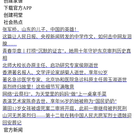
创建家谱
下载官方APP
创建祠堂
社会热点
张军桥，山东的儿子，中国的英雄！
这篇让人民日报、央视新闻转发的中学作文，如何击中网友泪
腺……
青春华章丨打捞“沉默的证言”，她用十年守护东京审判历史真
相
北师大校长办原主任、启功研究专家侯刚逝世
香港著名报人、文学评论家胡菊人逝世，享年92岁
著名急诊医学专家、北京协和医院急诊科原主任周玉淑逝世
英烈终归故里！这些细节写满敬意
网络“云祭扫”，为天堂里的妈妈“做”上一桌拿手菜
表演艺术家陈奇去世，享年96岁的她被称为“国民奶奶”
莆田12岁女孩被虐死案二审将开庭，此前一审继母被判死刑
山河无恙英烈归——第十二批在韩中国人民志愿军烈士遗骸迎
回安葬记
官方新闻