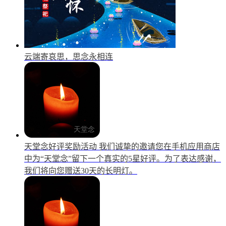
云端寄哀思，思念永相连
天堂念好评奖励活动
我们诚挚的邀请您在手机应用商店
中为“天堂念”留下一个真实的5星好评。为了表达感谢，
我们将向您赠送30天的长明灯。