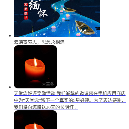
云端寄哀思，思念永相连
天堂念好评奖励活动
我们诚挚的邀请您在手机应用商店
中为“天堂念”留下一个真实的5星好评。为了表达感谢，
我们将向您赠送30天的长明灯。