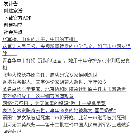
发讣告
创建家谱
下载官方APP
创建祠堂
社会热点
张军桥，山东的儿子，中国的英雄！
这篇让人民日报、央视新闻转发的中学作文，如何击中网友泪
腺……
青春华章丨打捞“沉默的证言”，她用十年守护东京审判历史真
相
北师大校长办原主任、启功研究专家侯刚逝世
香港著名报人、文学评论家胡菊人逝世，享年92岁
著名急诊医学专家、北京协和医院急诊科原主任周玉淑逝世
英烈终归故里！这些细节写满敬意
网络“云祭扫”，为天堂里的妈妈“做”上一桌拿手菜
表演艺术家陈奇去世，享年96岁的她被称为“国民奶奶”
莆田12岁女孩被虐死案二审将开庭，此前一审继母被判死刑
山河无恙英烈归——第十二批在韩中国人民志愿军烈士遗骸迎
回安葬记