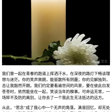
我们曾一起在青春的跑道上挥洒汗水，在深夜的路灯下畅谈理
想与迷茫。你的笑声爽朗，能驱散所有阴霾；你的见解独到，
总让我豁然开朗。我们约定要看遍世间的风景，要在彼此白发
苍苍时，依然能坐在一起，笑谈当年的糗事。可命运无常，一
场猝不及防的离别，让你去了一个我此生无法抵达的远方。
从此，“思念”成了我心中一个无声的角落，满是回忆，却无处