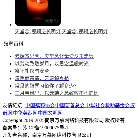
天堂念-视频送长明灯
天堂念-视频送长明灯
殡葬百科
云端寄思念，天堂念让母爱从未走远
以劳动致敬岁月，以思念温暖时光
祭祀礼仪与安全
清明雨寄情，云端解乡愁
常见的殡葬习俗你了解多少？
三月春风里，以云端之念致敬不朽的她
友情链接:
中国殡葬协会
中国慈善总会
中华社会救助基金会
族
谱网
中华英烈网
中国文明网
Copyright 2019-2025南京万慕网络科技有限公司 版权所有
备案号：苏ICP备19009075号-1
开发者名称：南京万慕网络科技有限公司