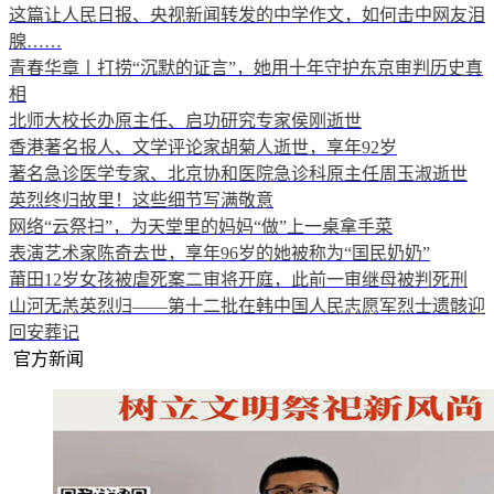
这篇让人民日报、央视新闻转发的中学作文，如何击中网友泪
腺……
青春华章丨打捞“沉默的证言”，她用十年守护东京审判历史真
相
北师大校长办原主任、启功研究专家侯刚逝世
香港著名报人、文学评论家胡菊人逝世，享年92岁
著名急诊医学专家、北京协和医院急诊科原主任周玉淑逝世
英烈终归故里！这些细节写满敬意
网络“云祭扫”，为天堂里的妈妈“做”上一桌拿手菜
表演艺术家陈奇去世，享年96岁的她被称为“国民奶奶”
莆田12岁女孩被虐死案二审将开庭，此前一审继母被判死刑
山河无恙英烈归——第十二批在韩中国人民志愿军烈士遗骸迎
回安葬记
官方新闻